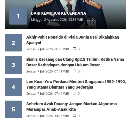
DARI KEMUSUK KE CENDANA
1
Minggu, 2 Agustus 2026, 23:56 WIB
0
Akhir Pahit Ronaldo di Piala Dunia Usai Dikalahkan
2
Spanyol
Selasa, 7 Juli 2026, 06:16 WIB
0
Bisnis Kaesang dan Utang Rp2,8 Triliun: Ketika Nama
3
Besar Berhadapan dengan Hukum Pasar
Selasa, 7 Juli 2026, 07:11 WIB
0
Lee Kuan Yew Perdana Menteri Singapura 1959-1990,
4
Yang Utama Diantara Yang Sederajat
Selasa, 7 Juli 2026, 07:49 WIB
0
Sebelum Azab Datang: Jangan Biarkan Algoritma
5
Merampas Anak-Anak Kita
Selasa, 7 Juli 2026, 14:23 WIB
0