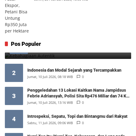
Kebahagiaan Autentik
Pos Populer
1
Jumat, 7 Agustus 2026, 10:25 WIB
0
Indonesia dan Modal Sejarah yang Tercampakkan
2
Jumat, 10 Juli 2026, 08:18 WIB
0
Penggeledahan 13 Lokasi Kaitkan Nama Jampidsus
3
Febrie Adriansyah, Polisi Sita Rp476 Miliar dan 74 Kg
Emas
Jumat, 10 Juli 2026, 13:16 WIB
0
Introspeksi, Sepatu, Topi dan Bintangmu dari Rakyat
4
Sabtu, 11 Juli 2026, 09:06 WIB
0