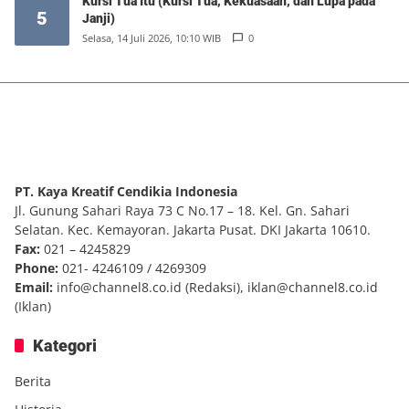
Kursi Tua Itu (Kursi Tua, Kekuasaan, dan Lupa pada
5
Janji)
Selasa, 14 Juli 2026, 10:10 WIB
0
PT. Kaya Kreatif Cendikia Indonesia
Jl. Gunung Sahari Raya 73 C No.17 – 18. Kel. Gn. Sahari
Selatan. Kec. Kemayoran. Jakarta Pusat. DKI Jakarta 10610.
Fax:
021 – 4245829
Phone:
021- 4246109 / 4269309
Email:
info@channel8.co.id
(Redaksi),
iklan@channel8.co.id
(Iklan)
Kategori
Berita