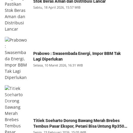
Stok Beras Aman dan Distribusi Lancar
Sabtu, 18 April 2026, 15:57 WIB
Prabowo : Swasembada Energi, Impor BBM Tak
Lagi Diperlukan
Selasa, 10 Maret 2026, 16:31 WIB
Titiek Soeharto Dorong Bawang Merah Brebes
Tembus Pasar Ekspor, Petani Bisa Untung Rp350
Juta per Hektare
Senin, 23 Februari 2026, 15:05 WIB