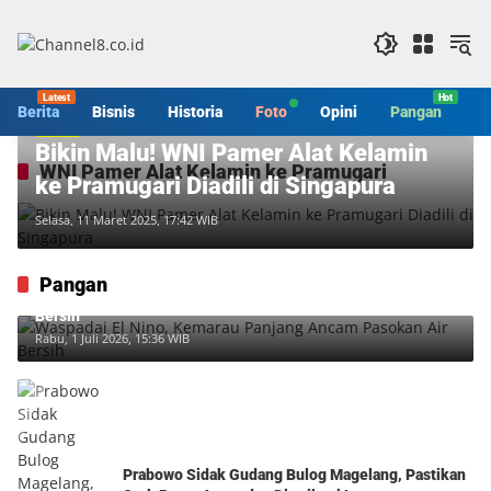
Langsung
ke
konten
Berita
Bisnis
Historia
Foto
Opini
Pangan
S
Berita
Bikin Malu! WNI Pamer Alat Kelamin
WNI Pamer Alat Kelamin ke Pramugari
ke Pramugari Diadili di Singapura
Selasa, 11 Maret 2025, 17:42 WIB
Pangan
Waspadai El Nino, Kemarau Panjang Ancam Pasokan Air
Bersih
Rabu, 1 Juli 2026, 15:36 WIB
Prabowo Sidak Gudang Bulog Magelang, Pastikan