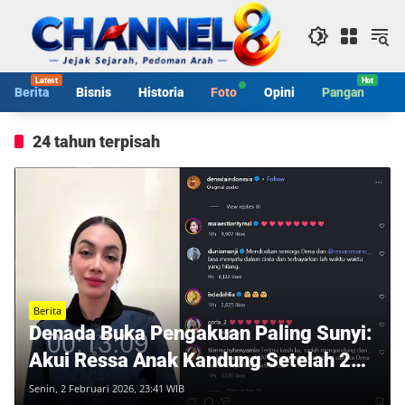
Langsung
ke
konten
Berita
Bisnis
Historia
Foto
Opini
Pangan
S
24 tahun terpisah
Berita
Denada Buka Pengakuan Paling Sunyi:
Akui Ressa Anak Kandung Setelah 24
Tahun Terpisah
Senin, 2 Februari 2026, 23:41 WIB