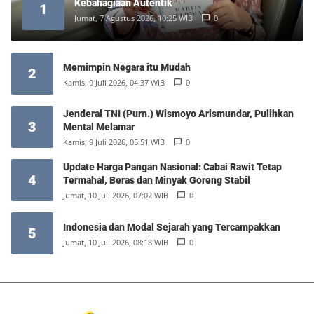
Kebahagiaan Autentik
1
Jumat, 7 Agustus 2026, 10:25 WIB
0
Memimpin Negara itu Mudah
2
Kamis, 9 Juli 2026, 04:37 WIB
0
Jenderal TNI (Purn.) Wismoyo Arismundar, Pulihkan
3
Mental Melamar
Kamis, 9 Juli 2026, 05:51 WIB
0
Update Harga Pangan Nasional: Cabai Rawit Tetap
4
Termahal, Beras dan Minyak Goreng Stabil
Jumat, 10 Juli 2026, 07:02 WIB
0
Indonesia dan Modal Sejarah yang Tercampakkan
5
Jumat, 10 Juli 2026, 08:18 WIB
0