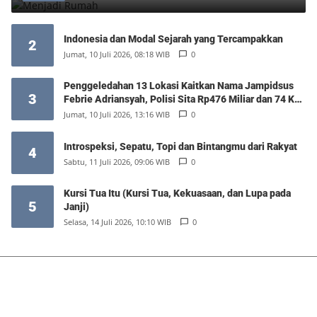
Indonesia dan Modal Sejarah yang Tercampakkan
2
Jumat, 10 Juli 2026, 08:18 WIB
0
Penggeledahan 13 Lokasi Kaitkan Nama Jampidsus
3
Febrie Adriansyah, Polisi Sita Rp476 Miliar dan 74 Kg
Emas
Jumat, 10 Juli 2026, 13:16 WIB
0
Introspeksi, Sepatu, Topi dan Bintangmu dari Rakyat
4
Sabtu, 11 Juli 2026, 09:06 WIB
0
Kursi Tua Itu (Kursi Tua, Kekuasaan, dan Lupa pada
5
Janji)
Selasa, 14 Juli 2026, 10:10 WIB
0