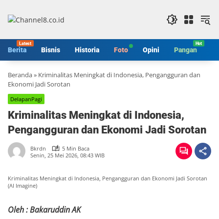
Langsung
ke
konten
Berita
Bisnis
Historia
Foto
Opini
Pangan
S
Beranda
»
Kriminalitas Meningkat di Indonesia, Pengangguran dan
Ekonomi Jadi Sorotan
DelapanPagi
Kriminalitas Meningkat di Indonesia,
Pengangguran dan Ekonomi Jadi Sorotan
Bkrdn
5 Min Baca
Senin, 25 Mei 2026, 08:43 WIB
Kriminalitas Meningkat di Indonesia, Pengangguran dan Ekonomi Jadi Sorotan
(AI Imagine)
Oleh : Bakaruddin AK