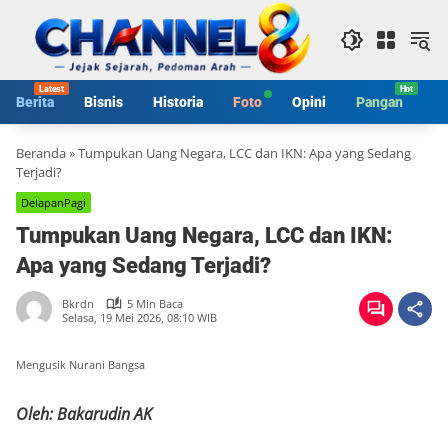
Langsung
ke
konten
Berita
Bisnis
Historia
Foto
Opini
Pangan
S
Beranda
»
Tumpukan Uang Negara, LCC dan IKN: Apa yang Sedang
Terjadi?
DelapanPagi
Tumpukan Uang Negara, LCC dan IKN:
Apa yang Sedang Terjadi?
Bkrdn
5 Min Baca
Selasa, 19 Mei 2026, 08:10 WIB
Mengusik Nurani Bangsa
Oleh: Bakarudin AK