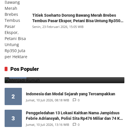
Titiek Soeharto Dorong Bawang Merah Brebes
Tembus Pasar Ekspor, Petani Bisa Untung Rp350
Juta per Hektare
Senin, 23 Februari 2026, 15:05 WIB
Menjadi Rumah
Pos Populer
1
Minggu, 9 Agustus 2026, 17:10 WIB
0
Indonesia dan Modal Sejarah yang Tercampakkan
2
Jumat, 10 Juli 2026, 08:18 WIB
0
Penggeledahan 13 Lokasi Kaitkan Nama Jampidsus
3
Febrie Adriansyah, Polisi Sita Rp476 Miliar dan 74 Kg
Emas
Jumat, 10 Juli 2026, 13:16 WIB
0