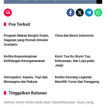
Kedua RI
Pos Terkait
Berita
Berita
Program Makan Bergizi Gratis,
Cinta dan Benci Indonesia
Gagasan yang Pernah Dimulai
Soeharto
DelapanPagi
DelapanPagi
Ketika Kepemimpinan
Kursi Tua Itu (Kursi Tua,
Kehilangan Kenegarawanan
Kekuasaan, dan Lupa pada
Janji)
Berita
Berita
Introspeksi, Sepatu, Topi dan
Ketika Seorang Legenda
Bintangmu dari Rakyat
Memilih Turun dari Panggung
Tinggalkan Balasan
Alamat email Anda tidak akan dipublikasikan.
Ruas yang