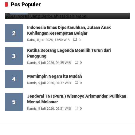
SD Inpres yang Berbuah Hadiah Nobel
Pos Populer
1
Kamis, 6 Agustus 2026, 12:49 WIB
0
Indonesia Emas Dipertaruhkan, Jutaan Anak
2
Kehilangan Kesempatan Belajar
Rabu, 8 Juli 2026, 13:50 WIB
0
Ketika Seorang Legenda Memilih Turun dari
3
Panggung
Kamis, 9 Juli 2026, 04:35 WIB
0
Memimpin Negara itu Mudah
4
Kamis, 9 Juli 2026, 04:37 WIB
0
Jenderal TNI (Purn.) Wismoyo Arismundar, Pulihkan
5
Mental Melamar
Kamis, 9 Juli 2026, 05:51 WIB
0