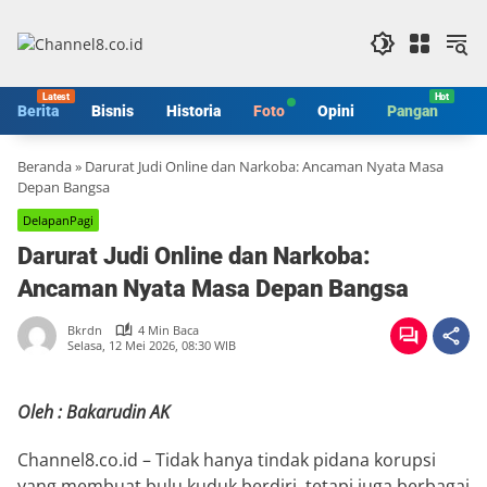
Langsung
ke
konten
Berita
Bisnis
Historia
Foto
Opini
Pangan
S
Beranda
»
Darurat Judi Online dan Narkoba: Ancaman Nyata Masa
Depan Bangsa
DelapanPagi
Darurat Judi Online dan Narkoba:
Ancaman Nyata Masa Depan Bangsa
Bkrdn
4 Min Baca
Selasa, 12 Mei 2026, 08:30 WIB
Oleh : Bakarudin AK
Channel8.co.id – Tidak hanya tindak pidana korupsi
yang membuat bulu kuduk berdiri, tetapi juga berbagai