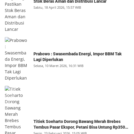
Stok Beras Aman dan Distribusi Lancar
Sabtu, 18 April 2026, 15:57 WIB
Prabowo : Swasembada Energi, Impor BBM Tak
Lagi Diperlukan
Selasa, 10 Maret 2026, 16:31 WIB
Titiek Soeharto Dorong Bawang Merah Brebes
Tembus Pasar Ekspor, Petani Bisa Untung Rp350
Juta per Hektare
Senin, 23 Februari 2026, 15:05 WIB