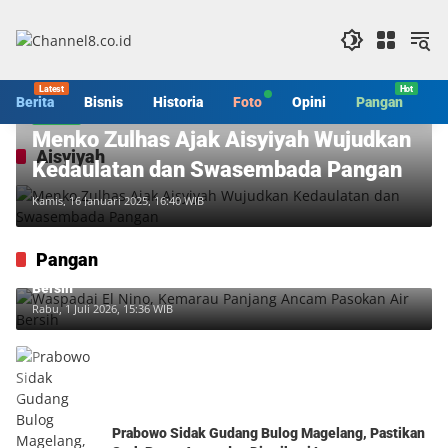
Langsung
ke
konten
Berita
Bisnis
Historia
Foto
Opini
Pangan
S
Pangan
Menko Zulhas Ajak Aisyiyah Wujudkan
Aisyiyah
Kedaulatan dan Swasembada Pangan
Kamis, 16 Januari 2025, 16:40 WIB
Pangan
Waspadai El Nino, Kemarau Panjang Ancam Pasokan Air
Bersih
Rabu, 1 Juli 2026, 15:36 WIB
Prabowo Sidak Gudang Bulog Magelang, Pastikan