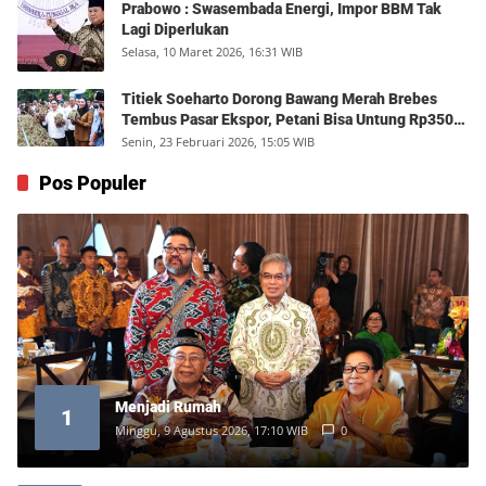
Prabowo : Swasembada Energi, Impor BBM Tak
Lagi Diperlukan
Selasa, 10 Maret 2026, 16:31 WIB
Titiek Soeharto Dorong Bawang Merah Brebes
Tembus Pasar Ekspor, Petani Bisa Untung Rp350
Juta per Hektare
Senin, 23 Februari 2026, 15:05 WIB
Pos Populer
Menjadi Rumah
1
Minggu, 9 Agustus 2026, 17:10 WIB
0