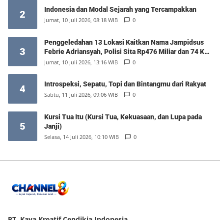
Indonesia dan Modal Sejarah yang Tercampakkan
2
Jumat, 10 Juli 2026, 08:18 WIB
0
Penggeledahan 13 Lokasi Kaitkan Nama Jampidsus
3
Febrie Adriansyah, Polisi Sita Rp476 Miliar dan 74 Kg
Emas
Jumat, 10 Juli 2026, 13:16 WIB
0
Introspeksi, Sepatu, Topi dan Bintangmu dari Rakyat
4
Sabtu, 11 Juli 2026, 09:06 WIB
0
Kursi Tua Itu (Kursi Tua, Kekuasaan, dan Lupa pada
5
Janji)
Selasa, 14 Juli 2026, 10:10 WIB
0
PT. Kaya Kreatif Cendikia Indonesia