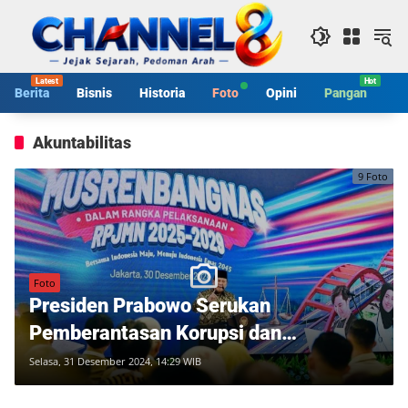
Langsung
ke
konten
Berita
Bisnis
Historia
Foto
Opini
Pangan
S
Akuntabilitas
9 Foto
Foto
Presiden Prabowo Serukan
Pemberantasan Korupsi dan
Penguatan Integritas Aparat
Selasa, 31 Desember 2024, 14:29 WIB
Pemerintah