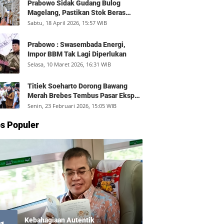
Prabowo Sidak Gudang Bulog
Magelang, Pastikan Stok Beras
Aman dan Distribusi Lancar
Sabtu, 18 April 2026, 15:57 WIB
Prabowo : Swasembada Energi,
Impor BBM Tak Lagi Diperlukan
Selasa, 10 Maret 2026, 16:31 WIB
Titiek Soeharto Dorong Bawang
Merah Brebes Tembus Pasar Ekspor,
Petani Bisa Untung Rp350 Juta per
Senin, 23 Februari 2026, 15:05 WIB
Hektare
s Populer
Kebahagiaan Autentik