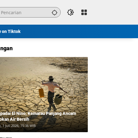
w on Tiktok
ngan
padai El Nino, Kemarau Panjang Ancam
okan Air Bersih
, 1 Juli 2026, 15:36 WIB