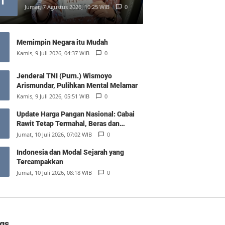
1
Jumat, 7 Agustus 2026, 10:25 WIB
0
Memimpin Negara itu Mudah
Kamis, 9 Juli 2026, 04:37 WIB
0
Jenderal TNI (Purn.) Wismoyo
Arismundar, Pulihkan Mental Melamar
Kamis, 9 Juli 2026, 05:51 WIB
0
Update Harga Pangan Nasional: Cabai
Rawit Tetap Termahal, Beras dan
Minyak Goreng Stabil
Jumat, 10 Juli 2026, 07:02 WIB
0
Indonesia dan Modal Sejarah yang
Tercampakkan
Jumat, 10 Juli 2026, 08:18 WIB
0
gs