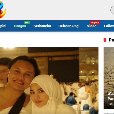
Sabtu, 8 Agustus 2026
pini
Pangan
Serbaneka
Delapan Pagi
Video
Follo
Pa
Was
Pas
Rabu