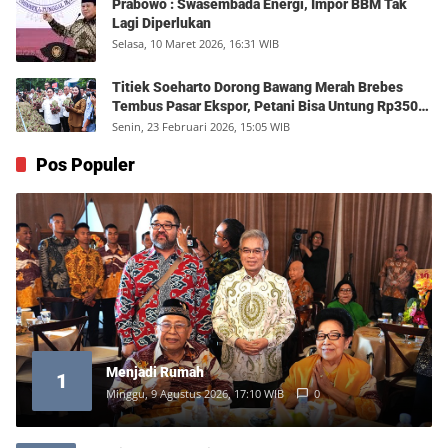
Prabowo : Swasembada Energi, Impor BBM Tak
Lagi Diperlukan
Selasa, 10 Maret 2026, 16:31 WIB
Titiek Soeharto Dorong Bawang Merah Brebes
Tembus Pasar Ekspor, Petani Bisa Untung Rp350
Juta per Hektare
Senin, 23 Februari 2026, 15:05 WIB
Pos Populer
Menjadi Rumah
1
Minggu, 9 Agustus 2026, 17:10 WIB
0