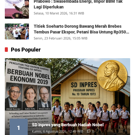
Prabowo : Swasembada Energi, Impor BBM Tak
Lagi Diperlukan
Selasa, 10 Maret 2026, 16:31 WIB
Titiek Soeharto Dorong Bawang Merah Brebes
Tembus Pasar Ekspor, Petani Bisa Untung Rp350
Juta per Hektare
Senin, 23 Februari 2026, 15:05 WIB
Pos Populer
SD Inpres yang Berbuah Hadiah Nobel
1
Kamis, 6 Agustus 2026, 12:49 WIB
0