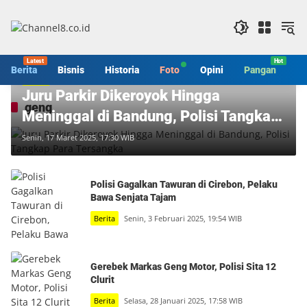
Langsung
ke
konten
Berita
Bisnis
Historia
Foto
Opini
Pangan
S
Berita
Juru Parkir Dikeroyok Hingga
geng
Meninggal di Bandung, Polisi Tangkap
Para Tersangka
Senin, 17 Maret 2025, 17:30 WIB
Polisi Gagalkan Tawuran di Cirebon, Pelaku
Bawa Senjata Tajam
Berita
Senin, 3 Februari 2025, 19:54 WIB
Gerebek Markas Geng Motor, Polisi Sita 12
Clurit
Berita
Selasa, 28 Januari 2025, 17:58 WIB