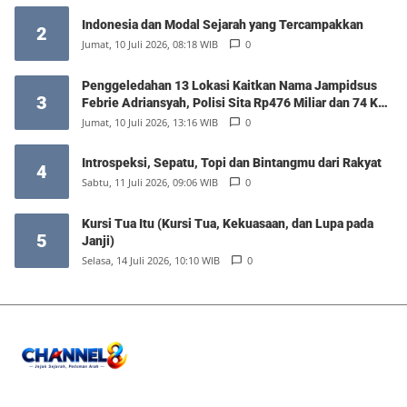
Indonesia dan Modal Sejarah yang Tercampakkan
2
Jumat, 10 Juli 2026, 08:18 WIB
0
Penggeledahan 13 Lokasi Kaitkan Nama Jampidsus
3
Febrie Adriansyah, Polisi Sita Rp476 Miliar dan 74 Kg
Emas
Jumat, 10 Juli 2026, 13:16 WIB
0
Introspeksi, Sepatu, Topi dan Bintangmu dari Rakyat
4
Sabtu, 11 Juli 2026, 09:06 WIB
0
Kursi Tua Itu (Kursi Tua, Kekuasaan, dan Lupa pada
5
Janji)
Selasa, 14 Juli 2026, 10:10 WIB
0