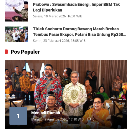
Prabowo : Swasembada Energi, Impor BBM Tak
Lagi Diperlukan
Selasa, 10 Maret 2026, 16:31 WIB
Titiek Soeharto Dorong Bawang Merah Brebes
Tembus Pasar Ekspor, Petani Bisa Untung Rp350
Juta per Hektare
Senin, 23 Februari 2026, 15:05 WIB
Pos Populer
Menjadi Rumah
1
Minggu, 9 Agustus 2026, 17:10 WIB
0