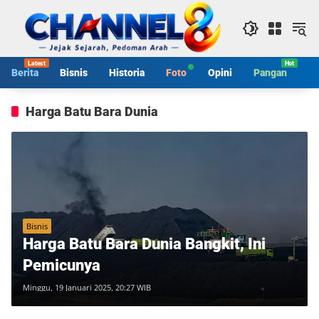
Langsung
ke
konten
Berita
Bisnis
Historia
Foto
Opini
Pangan
S
Harga Batu Bara Dunia
Bisnis
Harga Batu Bara Dunia Bangkit, Ini
Pemicunya
Minggu, 19 Januari 2025, 20:27 WIB