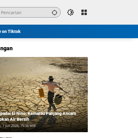
w on Tiktok
ngan
padai El Nino, Kemarau Panjang Ancam
okan Air Bersih
, 1 Juli 2026, 15:36 WIB