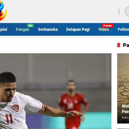
Sabtu, 8 Agustus 2026
pini
Pangan
Serbaneka
Delapan Pagi
Video
Follo
Pa
Was
Pas
Rabu