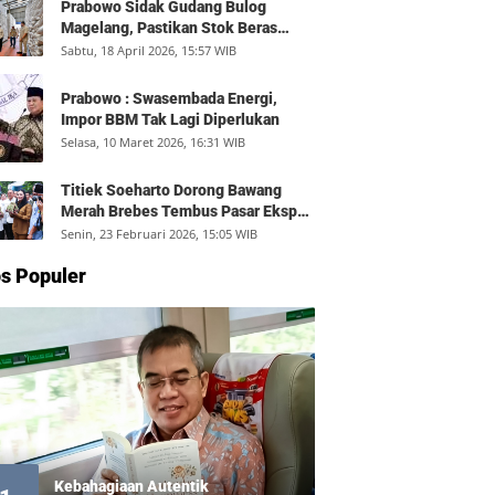
Prabowo Sidak Gudang Bulog
Magelang, Pastikan Stok Beras
Aman dan Distribusi Lancar
Sabtu, 18 April 2026, 15:57 WIB
Prabowo : Swasembada Energi,
Impor BBM Tak Lagi Diperlukan
Selasa, 10 Maret 2026, 16:31 WIB
Titiek Soeharto Dorong Bawang
Merah Brebes Tembus Pasar Ekspor,
Petani Bisa Untung Rp350 Juta per
Senin, 23 Februari 2026, 15:05 WIB
Hektare
s Populer
Kebahagiaan Autentik