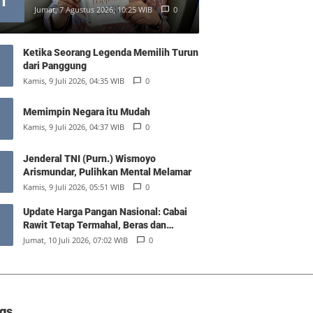
1
Jumat, 7 Agustus 2026, 10:25 WIB
0
Ketika Seorang Legenda Memilih Turun
dari Panggung
Kamis, 9 Juli 2026, 04:35 WIB
0
Memimpin Negara itu Mudah
Kamis, 9 Juli 2026, 04:37 WIB
0
Jenderal TNI (Purn.) Wismoyo
Arismundar, Pulihkan Mental Melamar
Kamis, 9 Juli 2026, 05:51 WIB
0
Update Harga Pangan Nasional: Cabai
Rawit Tetap Termahal, Beras dan
Minyak Goreng Stabil
Jumat, 10 Juli 2026, 07:02 WIB
0
gs