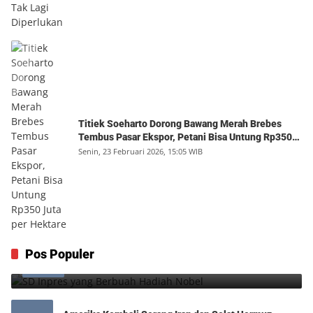
Titiek Soeharto Dorong Bawang Merah Brebes
Tembus Pasar Ekspor, Petani Bisa Untung Rp350
Juta per Hektare
Senin, 23 Februari 2026, 15:05 WIB
SD Inpres yang Berbuah Hadiah Nobel
Pos Populer
1
Kamis, 6 Agustus 2026, 12:49 WIB
0