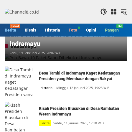
Langsung
ke
konten
Berita
Berita
Bisnis
Historia
Foto
Opini
Pangan
S
Pria Bawa 10 Paket Sabu Dibekuk di
Indramayu
indramayu
Rabu, 19 Februari 2025, 20:07 WIB
Desa Tambi di Indramayu Kaget Kedatangan
Presiden yang Membaur dengan Rakyat
Historia
Minggu, 12 Januari 2025, 19:25 WIB
Kisah Presiden Blusukan di Desa Rambatan
Wetan Indramayu
Berita
Sabtu, 11 Januari 2025, 17:38 WIB