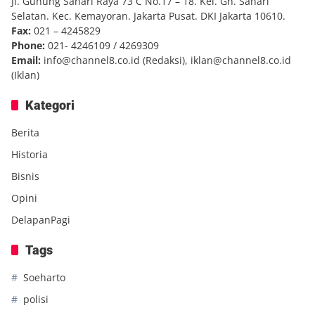
Jl. Gunung Sahari Raya 73 C No.17 – 18. Kel. Gn. Sahari
Selatan. Kec. Kemayoran. Jakarta Pusat. DKI Jakarta 10610.
Fax:
021 – 4245829
Phone:
021- 4246109 / 4269309
Email:
info@channel8.co.id
(Redaksi),
iklan@channel8.co.id
(Iklan)
Kategori
Berita
Historia
Bisnis
Opini
DelapanPagi
Tags
Soeharto
polisi