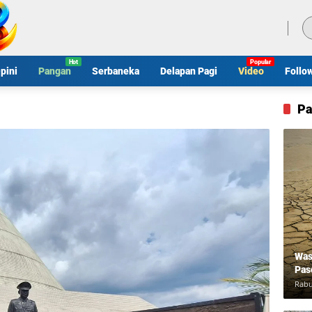
Sabtu, 8 Agustus 2026
pini
Pangan
Serbaneka
Delapan Pagi
Video
Follo
Pa
Was
Pas
Rabu