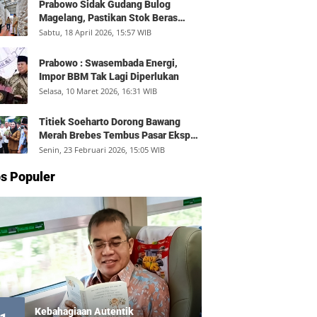
Prabowo Sidak Gudang Bulog
Magelang, Pastikan Stok Beras
Aman dan Distribusi Lancar
Sabtu, 18 April 2026, 15:57 WIB
Prabowo : Swasembada Energi,
Impor BBM Tak Lagi Diperlukan
Selasa, 10 Maret 2026, 16:31 WIB
Titiek Soeharto Dorong Bawang
Merah Brebes Tembus Pasar Ekspor,
Petani Bisa Untung Rp350 Juta per
Senin, 23 Februari 2026, 15:05 WIB
Hektare
s Populer
Kebahagiaan Autentik