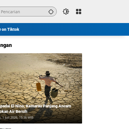
w on Tiktok
ngan
padai El Nino, Kemarau Panjang Ancam
okan Air Bersih
, 1 Juli 2026, 15:36 WIB