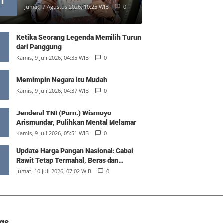
1
Jumat, 7 Agustus 2026, 10:25 WIB
0
Ketika Seorang Legenda Memilih Turun
dari Panggung
Kamis, 9 Juli 2026, 04:35 WIB
0
Memimpin Negara itu Mudah
Kamis, 9 Juli 2026, 04:37 WIB
0
Jenderal TNI (Purn.) Wismoyo
Arismundar, Pulihkan Mental Melamar
Kamis, 9 Juli 2026, 05:51 WIB
0
Update Harga Pangan Nasional: Cabai
Rawit Tetap Termahal, Beras dan
Minyak Goreng Stabil
Jumat, 10 Juli 2026, 07:02 WIB
0
gs