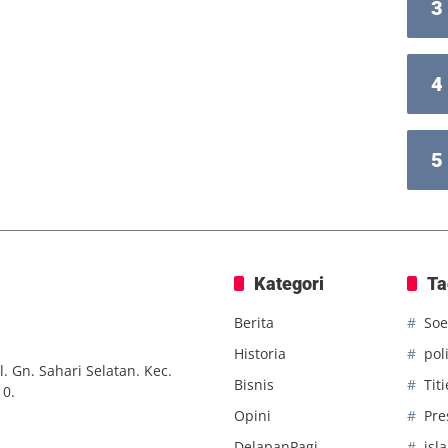
3
4
5
Kategori
Ta
Berita
Soe
Historia
poli
. Gn. Sahari Selatan. Kec.
Bisnis
Tit
10.
Opini
Pre
DelapanPagi
isl