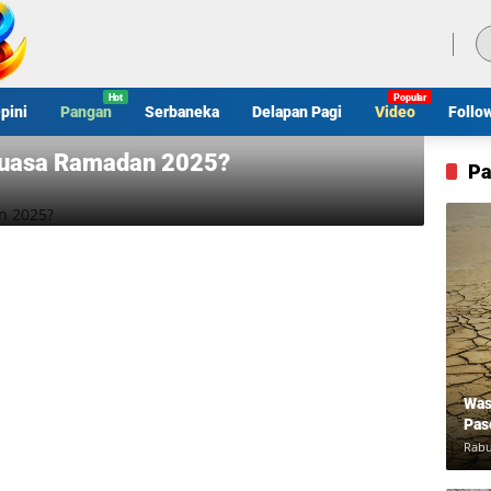
Jumat, 7 Agustus 2026
pini
Pangan
Serbaneka
Delapan Pagi
Video
Follo
Puasa Ramadan 2025?
Pa
Was
Pas
Rabu