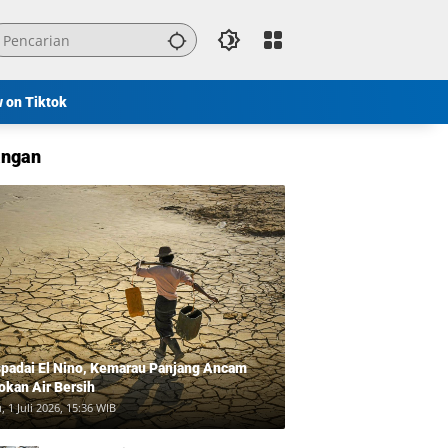
w on Tiktok
ngan
padai El Nino, Kemarau Panjang Ancam
okan Air Bersih
, 1 Juli 2026, 15:36 WIB