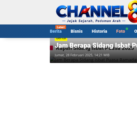
Langsung
ke
konten
Berita
Bisnis
Historia
Foto
O
Berita
Jam Berapa Sidang Isbat 
Kapan Sidang Isbat Puasa 2025
Jumat, 28 Februari 2025, 14:21 WIB