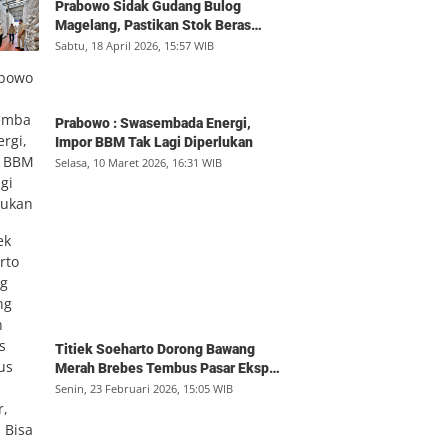
Prabowo Sidak Gudang Bulog
Magelang, Pastikan Stok Beras
Aman dan Distribusi Lancar
Sabtu, 18 April 2026, 15:57 WIB
Prabowo : Swasembada Energi,
Impor BBM Tak Lagi Diperlukan
Selasa, 10 Maret 2026, 16:31 WIB
Titiek Soeharto Dorong Bawang
Merah Brebes Tembus Pasar Ekspor,
Petani Bisa Untung Rp350 Juta per
Senin, 23 Februari 2026, 15:05 WIB
Hektare