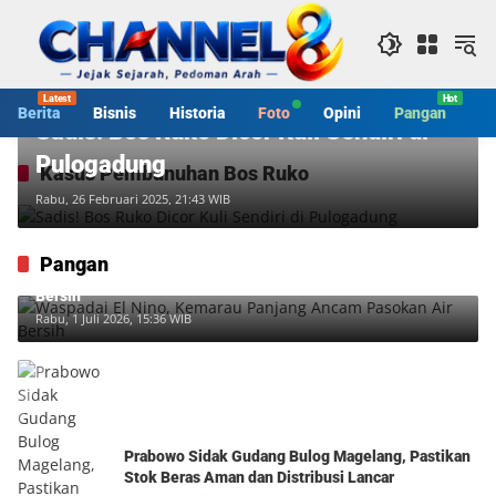
Langsung
ke
konten
Berita
Berita
Bisnis
Historia
Foto
Opini
Pangan
S
Sadis! Bos Ruko Dicor Kuli Sendiri di
Pulogadung
Kasus Pembunuhan Bos Ruko
Rabu, 26 Februari 2025, 21:43 WIB
Pangan
Waspadai El Nino, Kemarau Panjang Ancam Pasokan Air
Bersih
Rabu, 1 Juli 2026, 15:36 WIB
Prabowo Sidak Gudang Bulog Magelang, Pastikan
Stok Beras Aman dan Distribusi Lancar