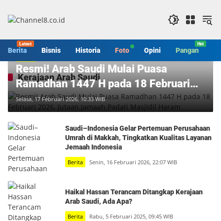
Langsung
ke
konten
Berita
Bisnis
Historia
Foto
Opini
Pangan
S
Berita
Resmi! Arab Saudi Mulai Puasa
Kerajaan Arab Saudi
Ramadhan 1447 H pada 18 Februari
2026, Jutaan Jamaah Padati Masjidil
Selasa, 17 Februari 2026, 10:33 WIB
Haram
Saudi–Indonesia Gelar Pertemuan Perusahaan
Umrah di Makkah, Tingkatkan Kualitas Layanan
Jemaah Indonesia
Berita
Senin, 16 Februari 2026, 22:07 WIB
Haikal Hassan Terancam Ditangkap Kerajaan
Arab Saudi, Ada Apa?
Berita
Rabu, 5 Februari 2025, 09:45 WIB