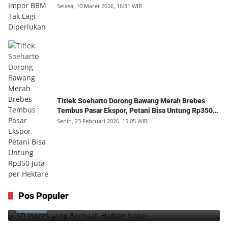
Selasa, 10 Maret 2026, 16:31 WIB
Titiek Soeharto Dorong Bawang Merah Brebes
Tembus Pasar Ekspor, Petani Bisa Untung Rp350
Juta per Hektare
Senin, 23 Februari 2026, 15:05 WIB
SD Inpres yang Berbuah Hadiah Nobel
Pos Populer
1
Kamis, 6 Agustus 2026, 12:49 WIB
0