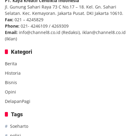
PT. Kaya Kreatif Cendikia Indonesia
Jl. Gunung Sahari Raya 73 C No.17 – 18. Kel. Gn. Sahari
Selatan. Kec. Kemayoran. Jakarta Pusat. DKI Jakarta 10610.
Fax:
021 – 4245829
Phone:
021- 4246109 / 4269309
Email:
info@channel8.co.id
(Redaksi),
iklan@channel8.co.id
(Iklan)
Kategori
Berita
Historia
Bisnis
Opini
DelapanPagi
Tags
Soeharto
polisi