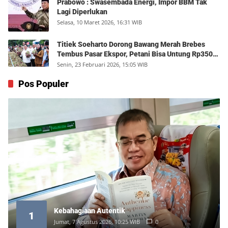
Prabowo : Swasembada Energi, Impor BBM Tak
Lagi Diperlukan
Selasa, 10 Maret 2026, 16:31 WIB
Titiek Soeharto Dorong Bawang Merah Brebes
Tembus Pasar Ekspor, Petani Bisa Untung Rp350
Juta per Hektare
Senin, 23 Februari 2026, 15:05 WIB
Pos Populer
Kebahagiaan Autentik
1
Jumat, 7 Agustus 2026, 10:25 WIB
0