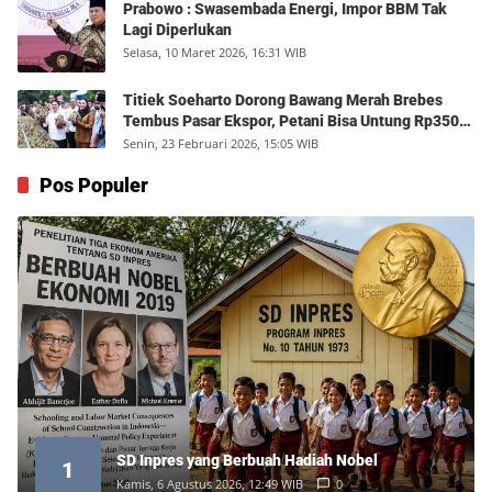
Prabowo : Swasembada Energi, Impor BBM Tak
Lagi Diperlukan
Selasa, 10 Maret 2026, 16:31 WIB
Titiek Soeharto Dorong Bawang Merah Brebes
Tembus Pasar Ekspor, Petani Bisa Untung Rp350
Juta per Hektare
Senin, 23 Februari 2026, 15:05 WIB
Pos Populer
SD Inpres yang Berbuah Hadiah Nobel
1
Kamis, 6 Agustus 2026, 12:49 WIB
0