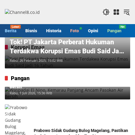
Langsung
ke
konten
Berita
Bisnis
Historia
Foto
Opini
Pangan
S
Berita
Tok! PT Jakarta Perberat Hukuman
Korupsi Emas
Terdakwa Korupsi Emas Budi Said Jadi
16 Tahun
Rabu, 26 Februari 2025, 15:02 WIB
Pangan
Waspadai El Nino, Kemarau Panjang Ancam Pasokan Air
Bersih
Rabu, 1 Juli 2026, 15:36 WIB
Prabowo Sidak Gudang Bulog Magelang, Pastikan