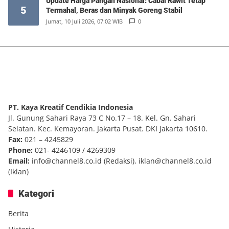
Update Harga Pangan Nasional: Cabai Rawit Tetap
5
Termahal, Beras dan Minyak Goreng Stabil
Jumat, 10 Juli 2026, 07:02 WIB
0
PT. Kaya Kreatif Cendikia Indonesia
Jl. Gunung Sahari Raya 73 C No.17 – 18. Kel. Gn. Sahari
Selatan. Kec. Kemayoran. Jakarta Pusat. DKI Jakarta 10610.
Fax:
021 – 4245829
Phone:
021- 4246109 / 4269309
Email:
info@channel8.co.id
(Redaksi),
iklan@channel8.co.id
(Iklan)
Kategori
Berita