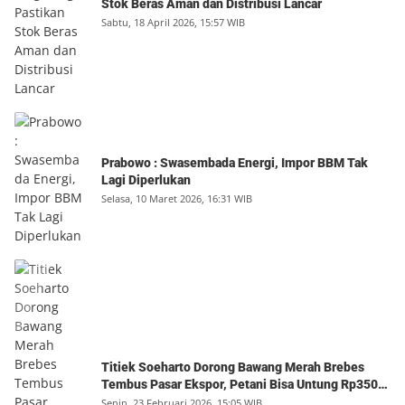
Stok Beras Aman dan Distribusi Lancar
Sabtu, 18 April 2026, 15:57 WIB
Prabowo : Swasembada Energi, Impor BBM Tak
Lagi Diperlukan
Selasa, 10 Maret 2026, 16:31 WIB
Titiek Soeharto Dorong Bawang Merah Brebes
Tembus Pasar Ekspor, Petani Bisa Untung Rp350
Juta per Hektare
Senin, 23 Februari 2026, 15:05 WIB