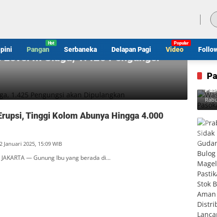
Jumat, 7 Agustus 2026
pini
Pangan
Serbaneka
Delapan Pagi
Video
Follo
 Level III Siaga, 1.425 Pengungsi
Pa
Was
Pas
Rabu
Erupsi, Tinggi Kolom Abunya Hingga 4.000
2 Januari 2025, 15:09 WIB
 JAKARTA — Gunung Ibu yang berada di…