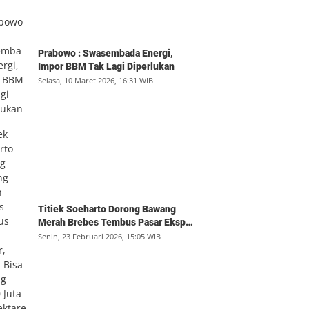
Prabowo : Swasembada Energi,
Impor BBM Tak Lagi Diperlukan
Selasa, 10 Maret 2026, 16:31 WIB
Titiek Soeharto Dorong Bawang
Merah Brebes Tembus Pasar Ekspor,
Petani Bisa Untung Rp350 Juta per
Senin, 23 Februari 2026, 15:05 WIB
Hektare