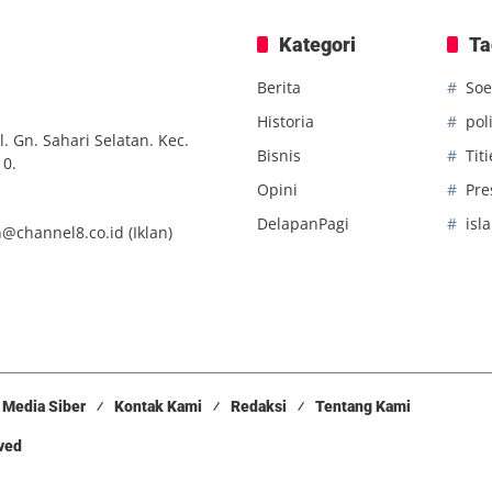
Kategori
Ta
Berita
Soe
Historia
poli
. Gn. Sahari Selatan. Kec.
Bisnis
Tit
10.
Opini
Pre
DelapanPagi
isl
n@channel8.co.id
(Iklan)
Media Siber
Kontak Kami
Redaksi
Tentang Kami
rved