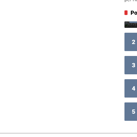
Po
2
3
4
5