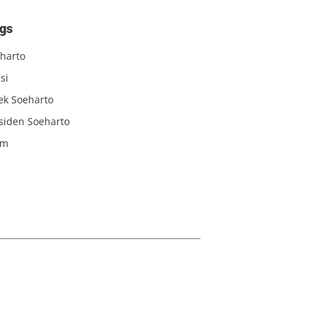
gs
harto
si
iek Soeharto
siden Soeharto
am