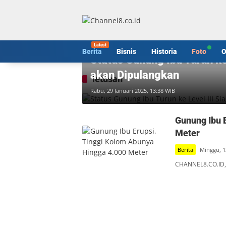
Langsung
ke
konten
Berita
Berita
Bisnis
Historia
Foto
O
Status Gunung Ibu Turun ke
akan Dipulangkan
letusan
Rabu, 29 Januari 2025, 13:38 WIB
Gunung Ibu 
Meter
Berita
Minggu, 1
CHANNEL8.CO.ID,