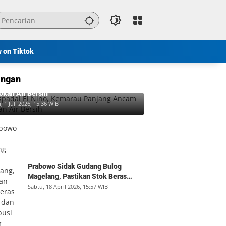
w on Tiktok
ngan
padai El Nino, Kemarau Panjang Ancam
okan Air Bersih
, 1 Juli 2026, 15:36 WIB
Prabowo Sidak Gudang Bulog
Magelang, Pastikan Stok Beras
Aman dan Distribusi Lancar
Sabtu, 18 April 2026, 15:57 WIB