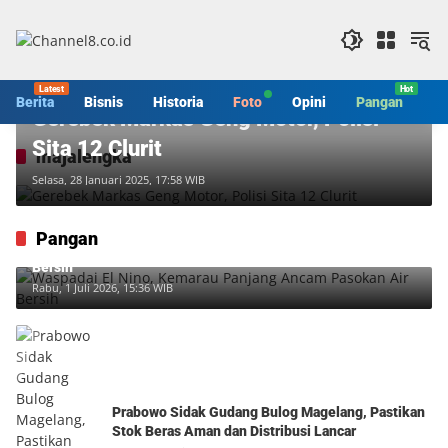
Langsung
ke
konten
Berita
Berita
Bisnis
Historia
Foto
Opini
Pangan
S
Gerebek Markas Geng Motor, Polisi
Sita 12 Clurit
majalengka
Selasa, 28 Januari 2025, 17:58 WIB
Pangan
Waspadai El Nino, Kemarau Panjang Ancam Pasokan Air
Bersih
Rabu, 1 Juli 2026, 15:36 WIB
Prabowo Sidak Gudang Bulog Magelang, Pastikan
Stok Beras Aman dan Distribusi Lancar