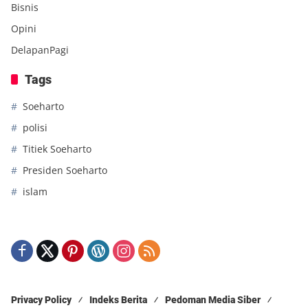
Bisnis
Opini
DelapanPagi
Tags
Soeharto
polisi
Titiek Soeharto
Presiden Soeharto
islam
Privacy Policy
Indeks Berita
Pedoman Media Siber