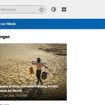
w on Tiktok
ngan
padai El Nino, Kemarau Panjang Ancam
okan Air Bersih
, 1 Juli 2026, 15:36 WIB