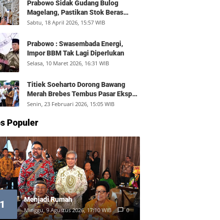
Prabowo Sidak Gudang Bulog
Magelang, Pastikan Stok Beras
Aman dan Distribusi Lancar
Sabtu, 18 April 2026, 15:57 WIB
Prabowo : Swasembada Energi,
Impor BBM Tak Lagi Diperlukan
Selasa, 10 Maret 2026, 16:31 WIB
Titiek Soeharto Dorong Bawang
Merah Brebes Tembus Pasar Ekspor,
Petani Bisa Untung Rp350 Juta per
Senin, 23 Februari 2026, 15:05 WIB
Hektare
s Populer
Menjadi Rumah
1
Minggu, 9 Agustus 2026, 17:10 WIB
0