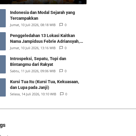
Indonesia dan Modal Sejarah yang
Tercampakkan
Jumat, 10 Juli 2026, 08:18 WIB
0
Penggeledahan 13 Lokasi Kaitkan
Nama Jampidsus Febrie Adriansyah,
Polisi Sita Rp476 Miliar dan 74 Kg Emas
Jumat, 10 Juli 2026, 13:16 WIB
0
Introspeksi, Sepatu, Topi dan
Bintangmu dari Rakyat
Sabtu, 11 Juli 2026, 09:06 WIB
0
Kursi Tua Itu (Kursi Tua, Kekuasaan,
dan Lupa pada Janji)
Selasa, 14 Juli 2026, 10:10 WIB
0
gs