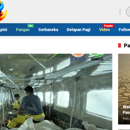
Minggu, 9 Agustus 2026
pini
Pangan
Serbaneka
Delapan Pagi
Video
Follo
Pa
Was
Pas
Rabu