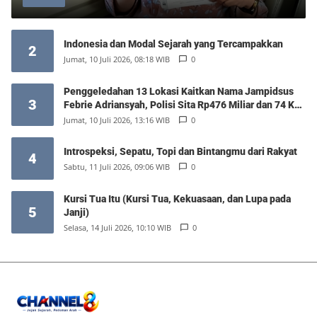
Indonesia dan Modal Sejarah yang Tercampakkan
2
Jumat, 10 Juli 2026, 08:18 WIB
0
Penggeledahan 13 Lokasi Kaitkan Nama Jampidsus
3
Febrie Adriansyah, Polisi Sita Rp476 Miliar dan 74 Kg
Emas
Jumat, 10 Juli 2026, 13:16 WIB
0
Introspeksi, Sepatu, Topi dan Bintangmu dari Rakyat
4
Sabtu, 11 Juli 2026, 09:06 WIB
0
Kursi Tua Itu (Kursi Tua, Kekuasaan, dan Lupa pada
5
Janji)
Selasa, 14 Juli 2026, 10:10 WIB
0