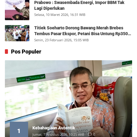
Prabowo : Swasembada Energi, Impor BBM Tak
Lagi Diperlukan
Selasa, 10 Maret 2026, 16:31 WIB
Titiek Soeharto Dorong Bawang Merah Brebes
Tembus Pasar Ekspor, Petani Bisa Untung Rp350
Juta per Hektare
Senin, 23 Februari 2026, 15:05 WIB
Pos Populer
Kebahagiaan Autentik
1
Jumat, 7 Agustus 2026, 10:25 WIB
0