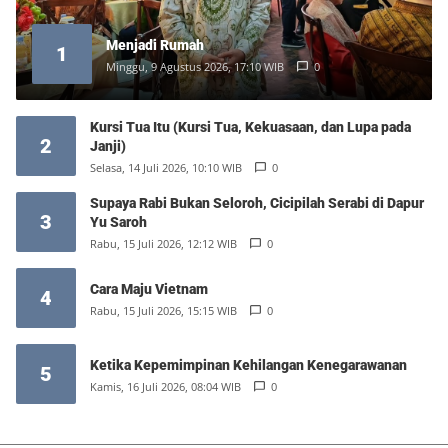
Menjadi Rumah
1
Minggu, 9 Agustus 2026, 17:10 WIB
0
Kursi Tua Itu (Kursi Tua, Kekuasaan, dan Lupa pada
2
Janji)
Selasa, 14 Juli 2026, 10:10 WIB
0
Supaya Rabi Bukan Seloroh, Cicipilah Serabi di Dapur
3
Yu Saroh
Rabu, 15 Juli 2026, 12:12 WIB
0
Cara Maju Vietnam
4
Rabu, 15 Juli 2026, 15:15 WIB
0
Ketika Kepemimpinan Kehilangan Kenegarawanan
5
Kamis, 16 Juli 2026, 08:04 WIB
0