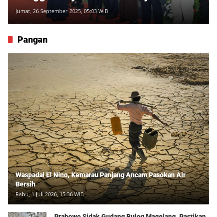
Kedaulatan Bea Cukai
Jumat, 26 September 2025, 05:03 WIB
Pangan
Waspadai El Nino, Kemarau Panjang Ancam Pasokan Air
Bersih
Rabu, 1 Juli 2026, 15:36 WIB
Prabowo Sidak Gudang Bulog Magelang, Pastikan