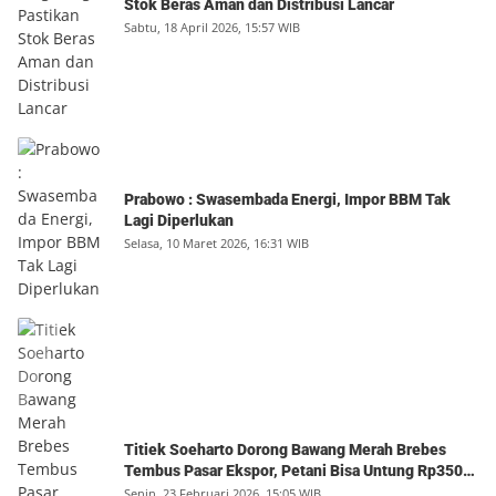
Stok Beras Aman dan Distribusi Lancar
Sabtu, 18 April 2026, 15:57 WIB
Prabowo : Swasembada Energi, Impor BBM Tak
Lagi Diperlukan
Selasa, 10 Maret 2026, 16:31 WIB
Titiek Soeharto Dorong Bawang Merah Brebes
Tembus Pasar Ekspor, Petani Bisa Untung Rp350
Juta per Hektare
Senin, 23 Februari 2026, 15:05 WIB