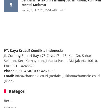
Jenderal TNI (Purn.) Wismoyo Arismundar, Pulihkan
5
Mental Melamar
Kamis, 9 Juli 2026, 05:51 WIB
0
PT. Kaya Kreatif Cendikia Indonesia
Jl. Gunung Sahari Raya 73 C No.17 – 18. Kel. Gn. Sahari
Selatan. Kec. Kemayoran. Jakarta Pusat. DKI Jakarta 10610.
Fax:
021 – 4245829
Phone:
021- 4246109 / 4269309
Email:
info@channel8.co.id
(Redaksi),
iklan@channel8.co.id
(Iklan)
Kategori
Berita