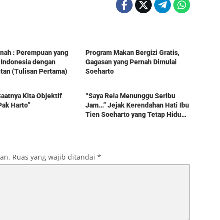
Berita
tinah : Perempuan yang
Program Makan Bergizi Gratis,
 Indonesia dengan
Gagasan yang Pernah Dimulai
an (Tulisan Pertama)
Soeharto
Berita
aatnya Kita Objektif
“Saya Rela Menunggu Seribu
Pak Harto”
Jam…” Jejak Kerendahan Hati Ibu
Tien Soeharto yang Tetap Hidup
dalam Kenangan
kan.
Ruas yang wajib ditandai
*