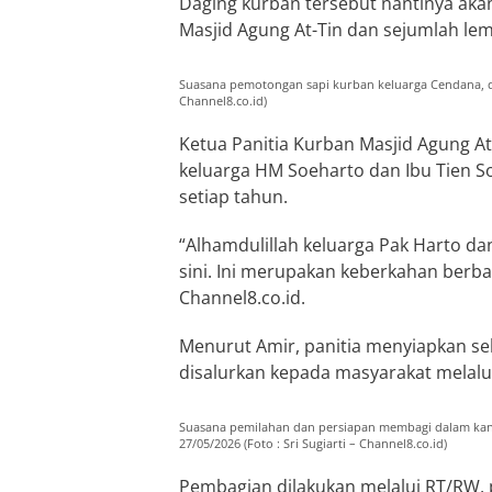
Daging kurban tersebut nantinya aka
Masjid Agung At-Tin dan sejumlah lem
Suasana pemotongan sapi kurban keluarga Cendana, di M
Channel8.co.id)
Ketua Panitia Kurban Masjid Agung At
keluarga HM Soeharto dan Ibu Tien So
setiap tahun.
“Alhamdulillah keluarga Pak Harto dan
sini. Ini merupakan keberkahan berb
Channel8.co.id.
Menurut Amir, panitia menyiapkan sek
disalurkan kepada masyarakat melalui 
Suasana pemilahan dan persiapan membagi dalam kanto
27/05/2026 (Foto : Sri Sugiarti – Channel8.co.id)
Pembagian dilakukan melalui RT/RW, 