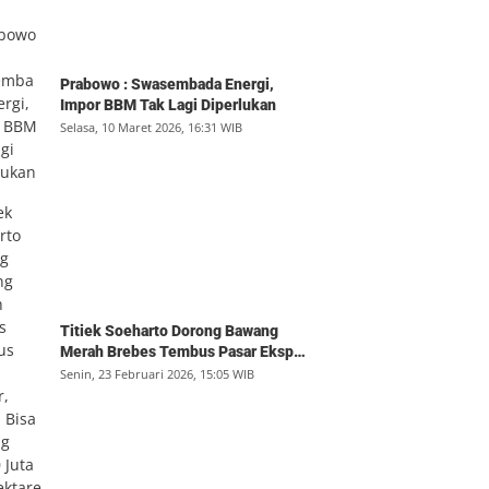
Prabowo : Swasembada Energi,
Impor BBM Tak Lagi Diperlukan
Selasa, 10 Maret 2026, 16:31 WIB
Titiek Soeharto Dorong Bawang
Merah Brebes Tembus Pasar Ekspor,
Petani Bisa Untung Rp350 Juta per
Senin, 23 Februari 2026, 15:05 WIB
Hektare