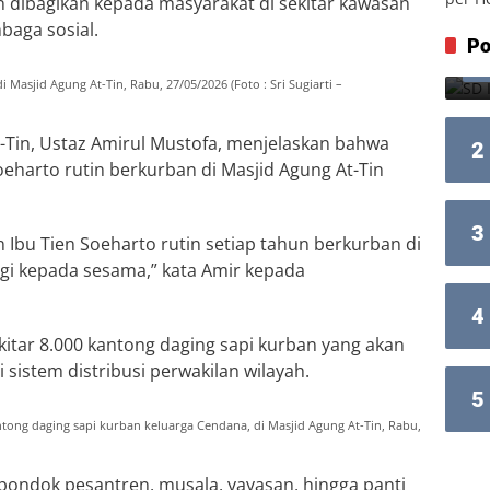
n dibagikan kepada masyarakat di sekitar kawasan
baga sosial.
Po
asjid Agung At-Tin, Rabu, 27/05/2026 (Foto : Sri Sugiarti –
-Tin, Ustaz Amirul Mustofa, menjelaskan bahwa
2
eharto rutin berkurban di Masjid Agung At-Tin
3
 Ibu Tien Soeharto rutin setiap tahun berkurban di
agi kepada sesama,” kata Amir kepada
4
itar 8.000 kantong daging sapi kurban yang akan
sistem distribusi perwakilan wilayah.
5
ng daging sapi kurban keluarga Cendana, di Masjid Agung At-Tin, Rabu,
pondok pesantren, musala, yayasan, hingga panti