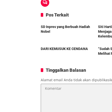
Pos Terkait
Berita
Berita
SD Inpres yang Berbuah Hadiah
Siti Har
Nobel
Menjaga
Kelembut
Berita
Berita
DARI KEMUSUK KE CENDANA
“Sudah S
Melihat 
Tinggalkan Balasan
Alamat email Anda tidak akan dipublikasi