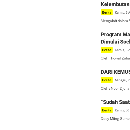
Kelembutan 
Berita
Kamis, 6 
Mengabdi dalam S
Program Mak
Dimulai Soe
Berita
Kamis, 6 
Oleh Thowaf Zuha
DARI KEMU
Berita
Minggu, 2
Oleh : Noor Djoha
“Sudah Saatn
Berita
Kamis, 30 
Dedy Miing Gumel