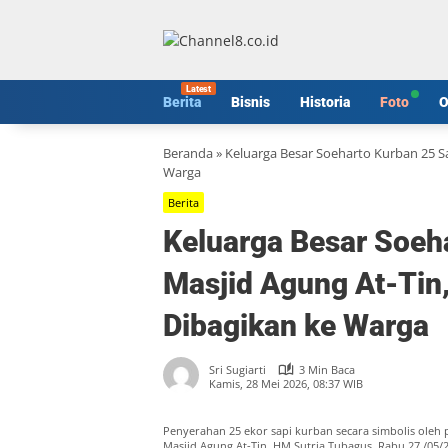
Langsung
ke
konten
Berita
Bisnis
Historia
Foto
O
Beranda
»
Keluarga Besar Soeharto Kurban 25 Sa
Warga
Berita
Keluarga Besar Soeha
Masjid Agung At-Tin
Dibagikan ke Warga
Sri Sugiarti
3 Min Baca
Kamis, 28 Mei 2026, 08:37 WIB
Penyerahan 25 ekor sapi kurban secara simbolis oleh 
Masjid Agung At-Tin, HM Sutria Tubagus. Rabu 27 /05/26 