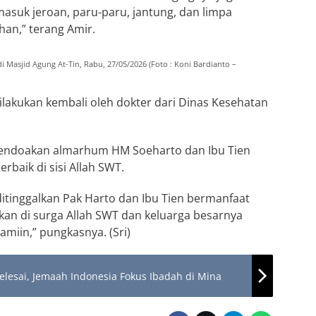
masuk jeroan, paru-paru, jantung, dan limpa
han,” terang Amir.
Masjid Agung At-Tin, Rabu, 27/05/2026 (Foto : Koni Bardianto –
lakukan kembali oleh dokter dari Dinas Kesehatan
 mendoakan almarhum HM Soeharto dan Ibu Tien
baik di sisi Allah SWT.
tinggalkan Pak Harto dan Ibu Tien bermanfaat
tkan di surga Allah SWT dan keluarga besarnya
amiin,” pungkasnya. (Sri)
elesai, Jemaah Indonesia Fokus Ibadah di Mina