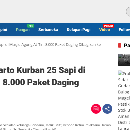
Jumat, 7 Agustus 2026
pini
Pangan
Serbaneka
Delapan Pagi
Video
Follo
pi di Masjid Agung At-Tin, 8.000 Paket Daging Dibagikan ke
Pa
Was
Pas
Rabu
rto Kurban 25 Sapi di
, 8.000 Paket Daging
perwakilan keluarga Cendana, Maliki Mift, kepada Ketua Pelaksana Harian
(Foto : Sri Sugiarti - Channel8.co.id)