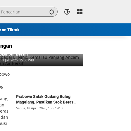
w on Tiktok
ngan
padai El Nino, Kemarau Panjang Ancam
okan Air Bersih
, 1 Juli 2026, 15:36 WIB
Prabowo Sidak Gudang Bulog
Magelang, Pastikan Stok Beras
Aman dan Distribusi Lancar
Sabtu, 18 April 2026, 15:57 WIB