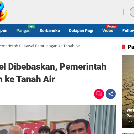
Kamis, 6 Agustus 2026
pini
Pangan
Serbaneka
Delapan Pagi
Video
Follo
Pemerintah RI Kawal Pemulangan ke Tanah Air
Pa
el Dibebaskan, Pemerintah
 ke Tanah Air
Was
Pas
Rabu