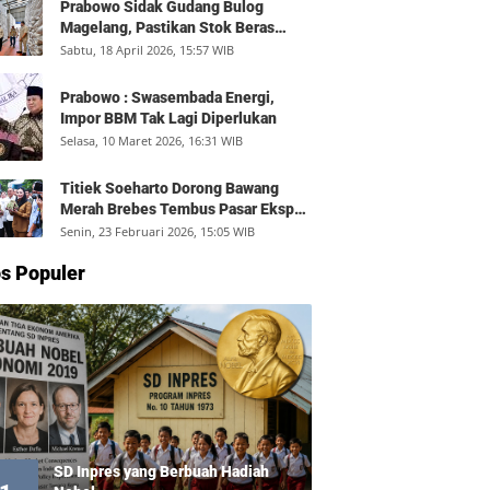
Prabowo Sidak Gudang Bulog
Magelang, Pastikan Stok Beras
Aman dan Distribusi Lancar
Sabtu, 18 April 2026, 15:57 WIB
Prabowo : Swasembada Energi,
Impor BBM Tak Lagi Diperlukan
Selasa, 10 Maret 2026, 16:31 WIB
Titiek Soeharto Dorong Bawang
Merah Brebes Tembus Pasar Ekspor,
Petani Bisa Untung Rp350 Juta per
Senin, 23 Februari 2026, 15:05 WIB
Hektare
s Populer
SD Inpres yang Berbuah Hadiah