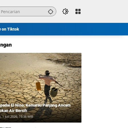
w on Tiktok
ngan
padai El Nino, Kemarau Panjang Ancam
okan Air Bersih
, 1 Juli 2026, 15:36 WIB