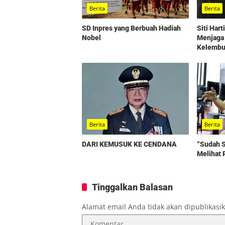
Berita
Berita
SD Inpres yang Berbuah Hadiah
Siti Har
Nobel
Menjaga
Kelembut
Berita
Berita
“Sudah S
DARI KEMUSUK KE CENDANA
Melihat 
Tinggalkan Balasan
Alamat email Anda tidak akan dipublikasi