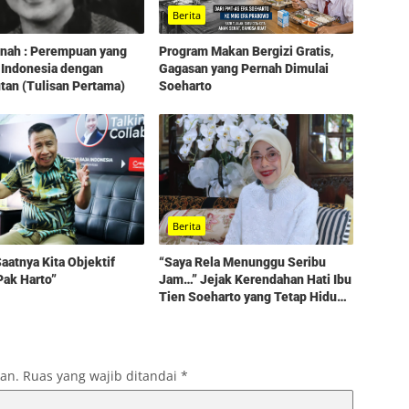
Berita
Program Makan Bergizi Gratis,
tinah : Perempuan yang
Gagasan yang Pernah Dimulai
 Indonesia dengan
Soeharto
an (Tulisan Pertama)
Berita
aatnya Kita Objektif
“Saya Rela Menunggu Seribu
Pak Harto”
Jam…” Jejak Kerendahan Hati Ibu
Tien Soeharto yang Tetap Hidup
dalam Kenangan
kan.
Ruas yang wajib ditandai
*