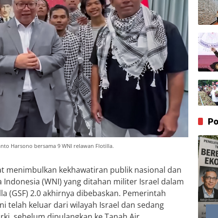
Po
ianto Harsono bersama 9 WNI relawan Flotilla.
t menimbulkan kekhawatiran publik nasional dan
 Indonesia (WNI) yang ditahan militer Israel dalam
la (GSF) 2.0 akhirnya dibebaskan. Pemerintah
 telah keluar dari wilayah Israel dan sedang
rki, sebelum dipulangkan ke Tanah Air.