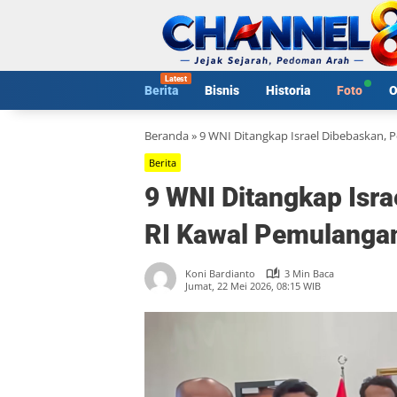
Langsung
ke
konten
Berita
Bisnis
Historia
Foto
O
Beranda
»
9 WNI Ditangkap Israel Dibebaskan, 
Berita
9 WNI Ditangkap Isra
RI Kawal Pemulangan
Koni Bardianto
3 Min Baca
Jumat, 22 Mei 2026, 08:15 WIB