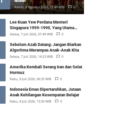
1
Nobel
Kamis, 6 Agustus 2026, 12:49 WIB
0
Lee Kuan Yew Perdana Menteri
Singapura 1959-1990, Yang Utama
Diantara Yang Sederajat
Selasa, 7 Juli 2026, 07:49 WIB
0
Sebelum Azab Datang: Jangan Biarkan
Algoritma Merampas Anak-Anak Kita
Selasa, 7 Juli 2026, 14:23 WIB
0
Amerika Kembali Serang Iran dan Selat
Hormuz
Rabu, 8 Juli 2026, 06:35 WIB
0
Indonesia Emas Dipertaruhkan, Jutaan
Anak Kehilangan Kesempatan Belajar
Rabu, 8 Juli 2026, 13:50 WIB
0