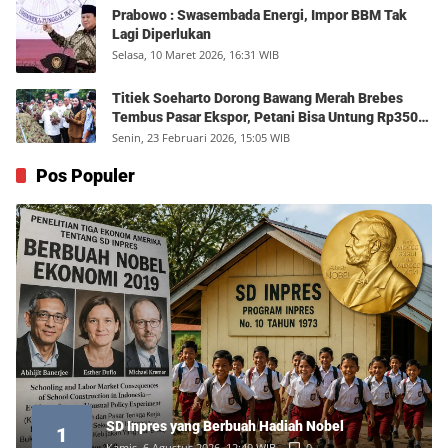
Prabowo : Swasembada Energi, Impor BBM Tak
Lagi Diperlukan
Selasa, 10 Maret 2026, 16:31 WIB
Titiek Soeharto Dorong Bawang Merah Brebes
Tembus Pasar Ekspor, Petani Bisa Untung Rp350
Juta per Hektare
Senin, 23 Februari 2026, 15:05 WIB
Pos Populer
SD Inpres yang Berbuah Hadiah Nobel
1
Kamis, 6 Agustus 2026, 12:49 WIB
0