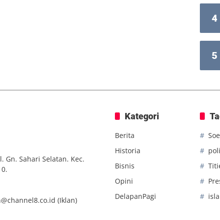
4
5
Kategori
Ta
Berita
Soe
Historia
poli
. Gn. Sahari Selatan. Kec.
Bisnis
Tit
10.
Opini
Pre
DelapanPagi
isl
n@channel8.co.id
(Iklan)