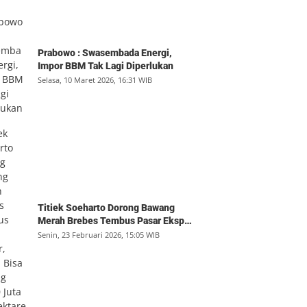
Prabowo : Swasembada Energi,
Impor BBM Tak Lagi Diperlukan
Selasa, 10 Maret 2026, 16:31 WIB
Titiek Soeharto Dorong Bawang
Merah Brebes Tembus Pasar Ekspor,
Petani Bisa Untung Rp350 Juta per
Senin, 23 Februari 2026, 15:05 WIB
Hektare