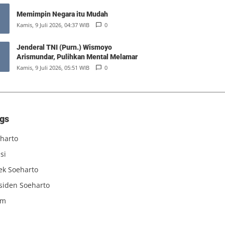
Memimpin Negara itu Mudah
Kamis, 9 Juli 2026, 04:37 WIB
0
Jenderal TNI (Purn.) Wismoyo
Arismundar, Pulihkan Mental Melamar
Kamis, 9 Juli 2026, 05:51 WIB
0
gs
harto
si
iek Soeharto
siden Soeharto
am