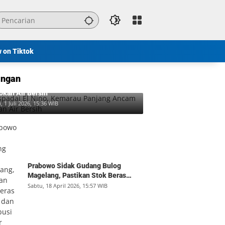
w on Tiktok
ngan
padai El Nino, Kemarau Panjang Ancam
okan Air Bersih
, 1 Juli 2026, 15:36 WIB
Prabowo Sidak Gudang Bulog
Magelang, Pastikan Stok Beras
Aman dan Distribusi Lancar
Sabtu, 18 April 2026, 15:57 WIB