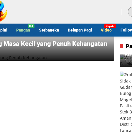
Jumat, 7 Agustus 2026
pini
Pangan
Serbaneka
Delapan Pagi
Video
Follo
g Masa Kecil yang Penuh Kehangatan
Pa
Was
Pas
Rabu