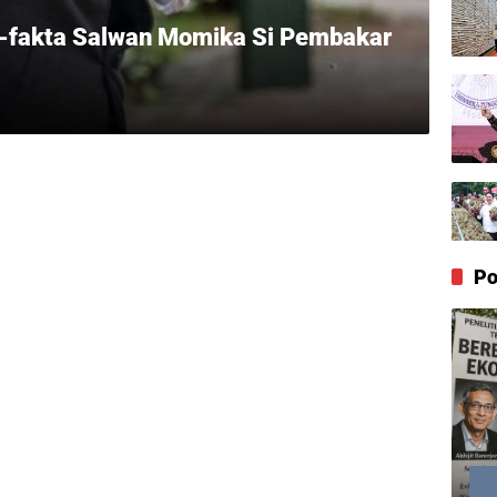
kta-fakta Salwan Momika Si Pembakar
Po