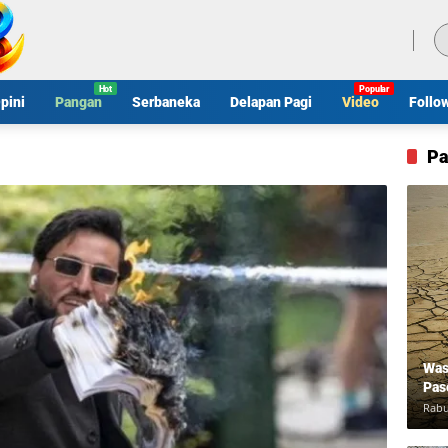
Jumat, 7 Agustus 2026
pini
Pangan
Serbaneka
Delapan Pagi
Video
Follo
Pa
Was
Pas
Rabu