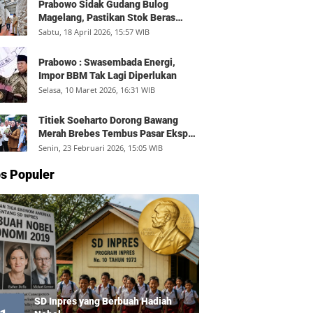
Prabowo Sidak Gudang Bulog
Magelang, Pastikan Stok Beras
Aman dan Distribusi Lancar
Sabtu, 18 April 2026, 15:57 WIB
Prabowo : Swasembada Energi,
Impor BBM Tak Lagi Diperlukan
Selasa, 10 Maret 2026, 16:31 WIB
Titiek Soeharto Dorong Bawang
Merah Brebes Tembus Pasar Ekspor,
Petani Bisa Untung Rp350 Juta per
Senin, 23 Februari 2026, 15:05 WIB
Hektare
s Populer
SD Inpres yang Berbuah Hadiah