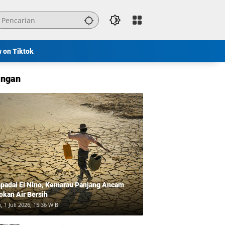
w on Tiktok
ngan
padai El Nino, Kemarau Panjang Ancam
okan Air Bersih
, 1 Juli 2026, 15:36 WIB