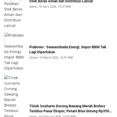
Stok Beras Aman dan Distribusi Lancar
Sabtu, 18 April 2026, 15:57 WIB
Prabowo : Swasembada Energi, Impor BBM Tak
Lagi Diperlukan
Selasa, 10 Maret 2026, 16:31 WIB
Titiek Soeharto Dorong Bawang Merah Brebes
Tembus Pasar Ekspor, Petani Bisa Untung Rp350
Juta per Hektare
Senin, 23 Februari 2026, 15:05 WIB