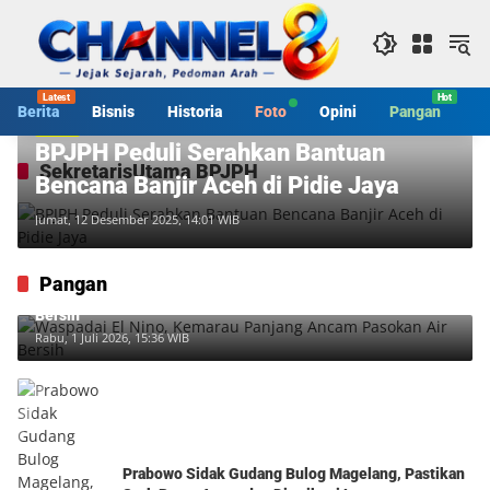
Langsung
ke
konten
Berita
Bisnis
Historia
Foto
Opini
Pangan
S
Berita
BPJPH Peduli Serahkan Bantuan
SekretarisUtama BPJPH
Bencana Banjir Aceh di Pidie Jaya
Jumat, 12 Desember 2025, 14:01 WIB
Pangan
Waspadai El Nino, Kemarau Panjang Ancam Pasokan Air
Bersih
Rabu, 1 Juli 2026, 15:36 WIB
Prabowo Sidak Gudang Bulog Magelang, Pastikan