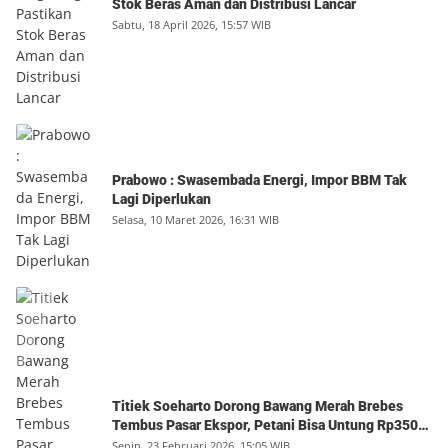
Stok Beras Aman dan Distribusi Lancar
Sabtu, 18 April 2026, 15:57 WIB
Prabowo : Swasembada Energi, Impor BBM Tak
Lagi Diperlukan
Selasa, 10 Maret 2026, 16:31 WIB
Titiek Soeharto Dorong Bawang Merah Brebes
Tembus Pasar Ekspor, Petani Bisa Untung Rp350
Juta per Hektare
Senin, 23 Februari 2026, 15:05 WIB