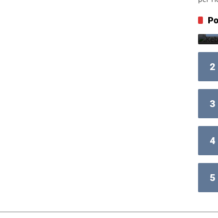
Po
2
3
4
5