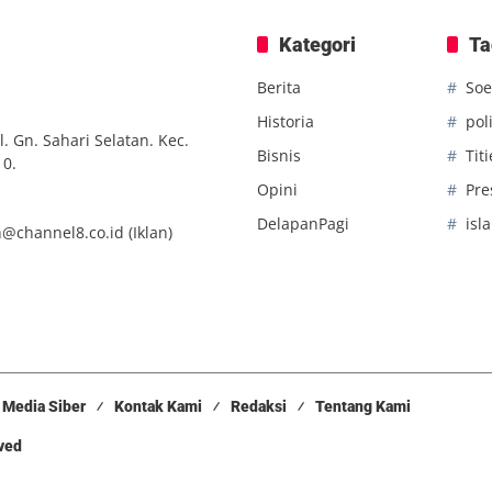
Kategori
Ta
Berita
Soe
Historia
poli
. Gn. Sahari Selatan. Kec.
Bisnis
Tit
10.
Opini
Pre
DelapanPagi
isl
n@channel8.co.id
(Iklan)
Media Siber
Kontak Kami
Redaksi
Tentang Kami
rved