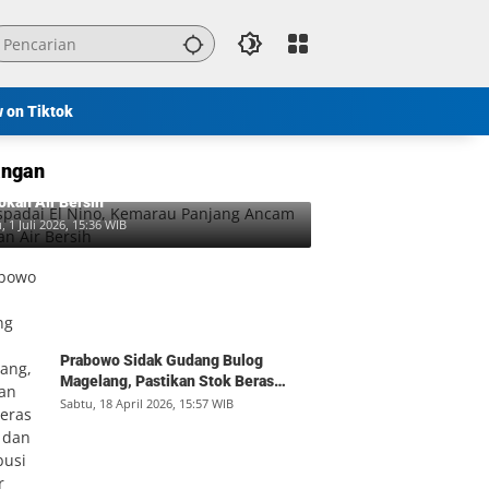
w on Tiktok
ngan
padai El Nino, Kemarau Panjang Ancam
okan Air Bersih
, 1 Juli 2026, 15:36 WIB
Prabowo Sidak Gudang Bulog
Magelang, Pastikan Stok Beras
Aman dan Distribusi Lancar
Sabtu, 18 April 2026, 15:57 WIB