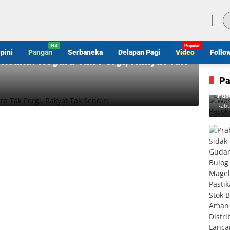
Sabtu, 8 Agustus 2026
pini
Pangan
Serbaneka
Delapan Pagi
Video
Follo
encana: Negara Tak Pergi, Rakyat Tak
Pa
Was
Pas
Rabu