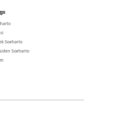
gs
harto
si
iek Soeharto
siden Soeharto
am