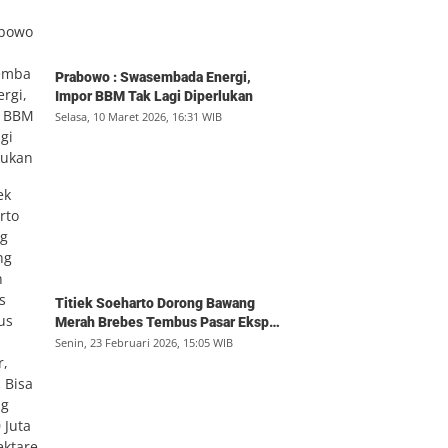
Prabowo : Swasembada Energi,
Impor BBM Tak Lagi Diperlukan
Selasa, 10 Maret 2026, 16:31 WIB
Titiek Soeharto Dorong Bawang
Merah Brebes Tembus Pasar Ekspor,
Petani Bisa Untung Rp350 Juta per
Senin, 23 Februari 2026, 15:05 WIB
Hektare