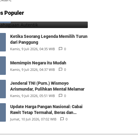
Kebahagiaan Autentik
s Populer
1
Jumat, 7 Agustus 2026, 10:25 WIB
0
Ketika Seorang Legenda Memilih Turun
dari Panggung
Kamis, 9 Juli 2026, 04:35 WIB
0
Memimpin Negara itu Mudah
Kamis, 9 Juli 2026, 04:37 WIB
0
Jenderal TNI (Purn.) Wismoyo
Arismundar, Pulihkan Mental Melamar
Kamis, 9 Juli 2026, 05:51 WIB
0
Update Harga Pangan Nasional: Cabai
Rawit Tetap Termahal, Beras dan
Minyak Goreng Stabil
Jumat, 10 Juli 2026, 07:02 WIB
0