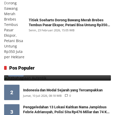
Titiek Soeharto Dorong Bawang Merah Brebes
Tembus Pasar Ekspor, Petani Bisa Untung Rp350
Juta per Hektare
Senin, 23 Februari 2026, 15:05 WIB
Kebahagiaan Autentik
Pos Populer
1
Jumat, 7 Agustus 2026, 10:25 WIB
0
Indonesia dan Modal Sejarah yang Tercampakkan
2
Jumat, 10 Juli 2026, 08:18 WIB
0
Penggeledahan 13 Lokasi Kaitkan Nama Jampidsus
3
Febrie Adriansyah, Polisi Sita Rp476 Miliar dan 74 Kg