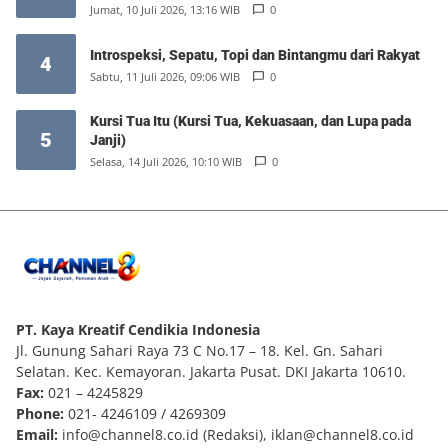
Emas
Jumat, 10 Juli 2026, 13:16 WIB
0
Introspeksi, Sepatu, Topi dan Bintangmu dari Rakyat
4
Sabtu, 11 Juli 2026, 09:06 WIB
0
Kursi Tua Itu (Kursi Tua, Kekuasaan, dan Lupa pada
5
Janji)
Selasa, 14 Juli 2026, 10:10 WIB
0
PT. Kaya Kreatif Cendikia Indonesia
Jl. Gunung Sahari Raya 73 C No.17 – 18. Kel. Gn. Sahari
Selatan. Kec. Kemayoran. Jakarta Pusat. DKI Jakarta 10610.
Fax:
021 – 4245829
Phone:
021- 4246109 / 4269309
Email:
info@channel8.co.id
(Redaksi),
iklan@channel8.co.id