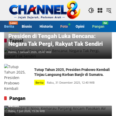
Langsung
ke
konten
Berita
Bisnis
Historia
Foto
Opini
Pangan
S
Berita
Presiden di Tengah Luka Bencana:
Tapsel
Negara Tak Pergi, Rakyat Tak Sendiri
Kamis, 1 Januari 2026, 05:47 WIB
Tutup Tahun 2025, Presiden Prabowo Kembali
Tinjau Langsung Korban Banjir di Sumatra.
Berita
Rabu, 31 Desember 2025, 12:40 WIB
Pangan
Waspadai El Nino, Kemarau Panjang Ancam Pasokan Air
Bersih
Rabu, 1 Juli 2026, 15:36 WIB