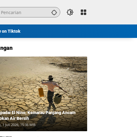
w on Tiktok
ngan
padai El Nino, Kemarau Panjang Ancam
okan Air Bersih
, 1 Juli 2026, 15:36 WIB