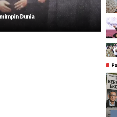
emimpin Dunia
Po