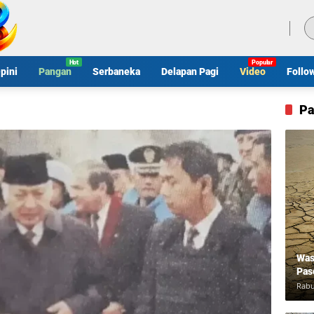
Kamis, 6 Agustus 2026
pini
Pangan
Serbaneka
Delapan Pagi
Video
Follo
Pa
Was
Pas
Rabu