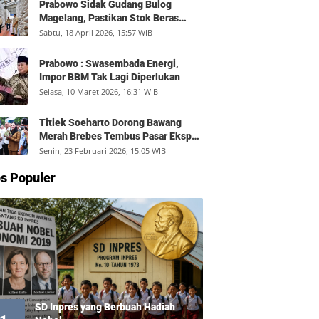
Prabowo Sidak Gudang Bulog
Magelang, Pastikan Stok Beras
Aman dan Distribusi Lancar
Sabtu, 18 April 2026, 15:57 WIB
Prabowo : Swasembada Energi,
Impor BBM Tak Lagi Diperlukan
Selasa, 10 Maret 2026, 16:31 WIB
Titiek Soeharto Dorong Bawang
Merah Brebes Tembus Pasar Ekspor,
Petani Bisa Untung Rp350 Juta per
Senin, 23 Februari 2026, 15:05 WIB
Hektare
s Populer
SD Inpres yang Berbuah Hadiah