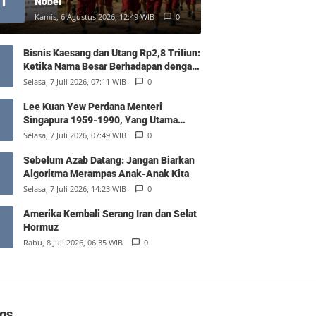
1
Nobel
Kamis, 6 Agustus 2026, 12:49 WIB
0
Bisnis Kaesang dan Utang Rp2,8 Triliun:
Ketika Nama Besar Berhadapan dengan
Hukum Pasar
Selasa, 7 Juli 2026, 07:11 WIB
0
Lee Kuan Yew Perdana Menteri
Singapura 1959-1990, Yang Utama
Diantara Yang Sederajat
Selasa, 7 Juli 2026, 07:49 WIB
0
Sebelum Azab Datang: Jangan Biarkan
Algoritma Merampas Anak-Anak Kita
Selasa, 7 Juli 2026, 14:23 WIB
0
Amerika Kembali Serang Iran dan Selat
Hormuz
Rabu, 8 Juli 2026, 06:35 WIB
0
gs