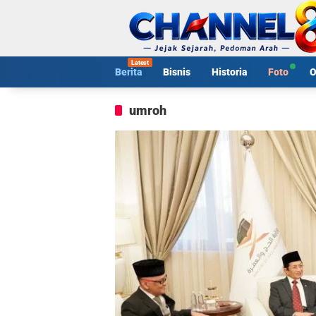
Langsung
ke
konten
Berita
Bisnis
Historia
Foto
O
umroh