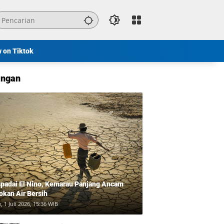
w on Tiktok
ngan
padai El Nino, Kemarau Panjang Ancam
okan Air Bersih
, 1 Juli 2026, 15:36 WIB