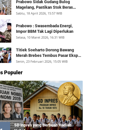
Prabowo Sidak Gudang Bulog
Magelang, Pastikan Stok Beras
Aman dan Distribusi Lancar
Sabtu, 18 April 2026, 15:57 WIB
Prabowo : Swasembada Energi,
Impor BBM Tak Lagi Diperlukan
Selasa, 10 Maret 2026, 16:31 WIB
Titiek Soeharto Dorong Bawang
Merah Brebes Tembus Pasar Ekspor,
Petani Bisa Untung Rp350 Juta per
Senin, 23 Februari 2026, 15:05 WIB
Hektare
s Populer
SD Inpres yang Berbuah Hadiah