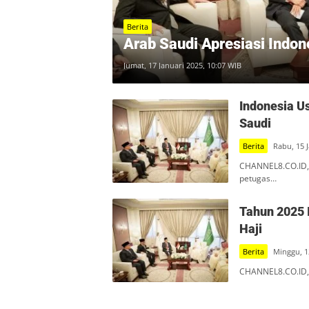
Berita
Arab Saudi Apresiasi Indon
Jumat, 17 Januari 2025, 10:07 WIB
Indonesia U
Saudi
Berita
Rabu, 15 
CHANNEL8.CO.ID,
petugas…
Tahun 2025 
Haji
Berita
Minggu, 1
CHANNEL8.CO.ID, 