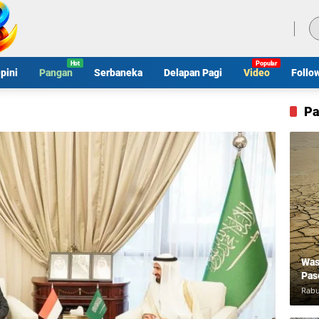
Jumat, 7 Agustus 2026
pini
Pangan
Serbaneka
Delapan Pagi
Video
Follo
Pa
Was
Pas
Rabu