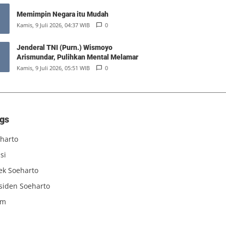
Memimpin Negara itu Mudah
Kamis, 9 Juli 2026, 04:37 WIB
0
Jenderal TNI (Purn.) Wismoyo
Arismundar, Pulihkan Mental Melamar
Kamis, 9 Juli 2026, 05:51 WIB
0
gs
harto
si
iek Soeharto
siden Soeharto
am