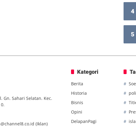
4
5
Kategori
Ta
Berita
Soe
Historia
poli
. Gn. Sahari Selatan. Kec.
Bisnis
Tit
10.
Opini
Pre
DelapanPagi
isl
n@channel8.co.id
(Iklan)