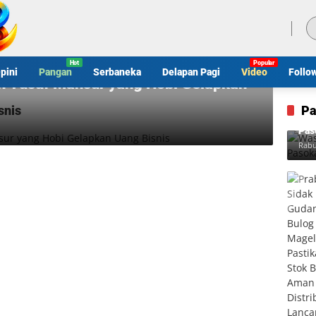
Jumat, 7 Agustus 2026
pini
Pangan
Serbaneka
Delapan Pagi
Video
Follo
n Yusuf Mansur yang Hobi Gelapkan
snis
Pa
Was
Pas
Rabu