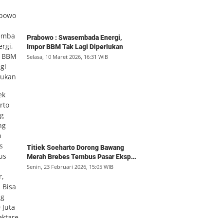
Prabowo : Swasembada Energi,
Impor BBM Tak Lagi Diperlukan
Selasa, 10 Maret 2026, 16:31 WIB
Titiek Soeharto Dorong Bawang
Merah Brebes Tembus Pasar Ekspor,
Petani Bisa Untung Rp350 Juta per
Senin, 23 Februari 2026, 15:05 WIB
Hektare