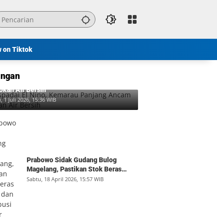
w on Tiktok
ngan
padai El Nino, Kemarau Panjang Ancam
okan Air Bersih
, 1 Juli 2026, 15:36 WIB
Prabowo Sidak Gudang Bulog
Magelang, Pastikan Stok Beras
Aman dan Distribusi Lancar
Sabtu, 18 April 2026, 15:57 WIB