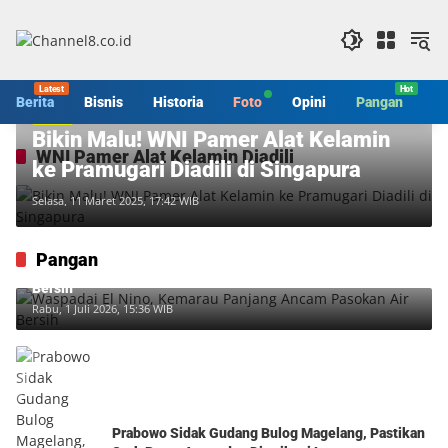
Langsung
ke
konten
Berita
Bisnis
Historia
Foto
Opini
Pangan
S
Berita
Bikin Malu! WNI Pamer Alat Kelamin
WNI Pamer Alat Kelamin Diadili
ke Pramugari Diadili di Singapura
Selasa, 11 Maret 2025, 17:42 WIB
Pangan
Waspadai El Nino, Kemarau Panjang Ancam Pasokan Air
Bersih
Rabu, 1 Juli 2026, 15:36 WIB
Prabowo Sidak Gudang Bulog Magelang, Pastikan