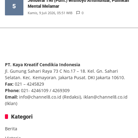
Jenderal TNI (Purn.) Wismoyo Arismundar, Pulihkan
5
Mental Melamar
Kamis, 9 Juli 2026, 05:51 WIB
0
PT. Kaya Kreatif Cendikia Indonesia
Jl. Gunung Sahari Raya 73 C No.17 – 18. Kel. Gn. Sahari
Selatan. Kec. Kemayoran. Jakarta Pusat. DKI Jakarta 10610.
Fax:
021 – 4245829
Phone:
021- 4246109 / 4269309
Email:
info@channel8.co.id
(Redaksi),
iklan@channel8.co.id
(Iklan)
Kategori
Berita