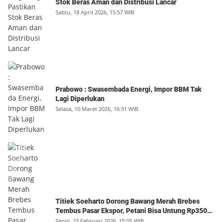
Stok Beras Aman dan Distribusi Lancar
Sabtu, 18 April 2026, 15:57 WIB
Prabowo : Swasembada Energi, Impor BBM Tak
Lagi Diperlukan
Selasa, 10 Maret 2026, 16:31 WIB
Titiek Soeharto Dorong Bawang Merah Brebes
Tembus Pasar Ekspor, Petani Bisa Untung Rp350
Juta per Hektare
Senin, 23 Februari 2026, 15:05 WIB