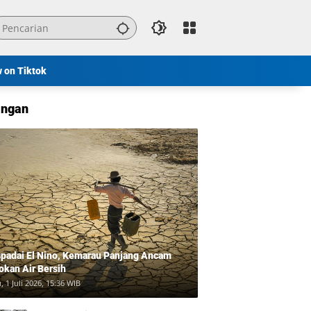
w on Tiktok
ngan
padai El Nino, Kemarau Panjang Ancam
okan Air Bersih
, 1 Juli 2026, 15:36 WIB