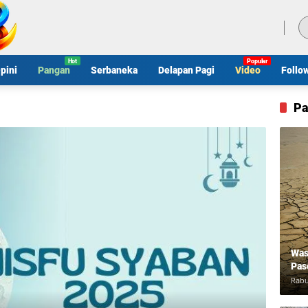
Kamis, 6 Agustus 2026
pini
Pangan
Serbaneka
Delapan Pagi
Video
Follo
Pa
Was
Pas
Rabu