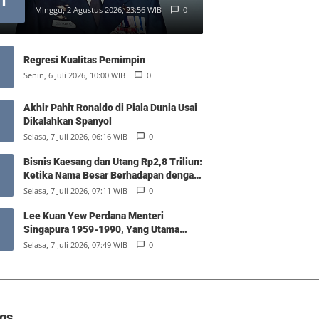
1
Minggu, 2 Agustus 2026, 23:56 WIB
0
Regresi Kualitas Pemimpin
Senin, 6 Juli 2026, 10:00 WIB
0
Akhir Pahit Ronaldo di Piala Dunia Usai
Dikalahkan Spanyol
Selasa, 7 Juli 2026, 06:16 WIB
0
Bisnis Kaesang dan Utang Rp2,8 Triliun:
Ketika Nama Besar Berhadapan dengan
Hukum Pasar
Selasa, 7 Juli 2026, 07:11 WIB
0
Lee Kuan Yew Perdana Menteri
Singapura 1959-1990, Yang Utama
Diantara Yang Sederajat
Selasa, 7 Juli 2026, 07:49 WIB
0
gs