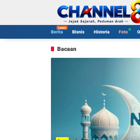
Langsung
ke
konten
Berita
Bisnis
Historia
Foto
O
Bacaan