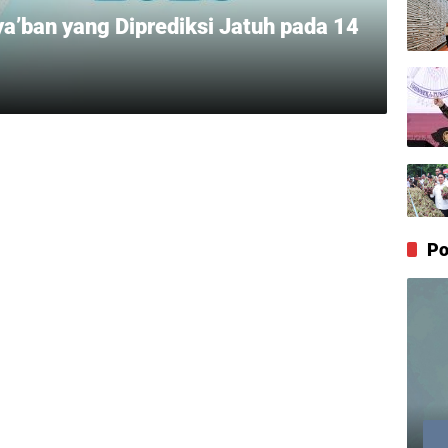
’ban yang Diprediksi Jatuh pada 14
Po