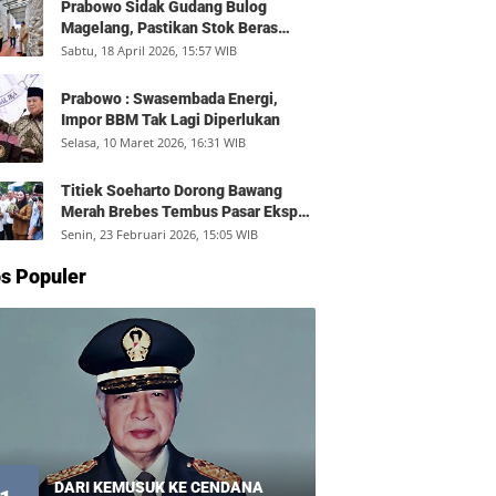
Prabowo Sidak Gudang Bulog
Magelang, Pastikan Stok Beras
Aman dan Distribusi Lancar
Sabtu, 18 April 2026, 15:57 WIB
Prabowo : Swasembada Energi,
Impor BBM Tak Lagi Diperlukan
Selasa, 10 Maret 2026, 16:31 WIB
Titiek Soeharto Dorong Bawang
Merah Brebes Tembus Pasar Ekspor,
Petani Bisa Untung Rp350 Juta per
Senin, 23 Februari 2026, 15:05 WIB
Hektare
s Populer
DARI KEMUSUK KE CENDANA