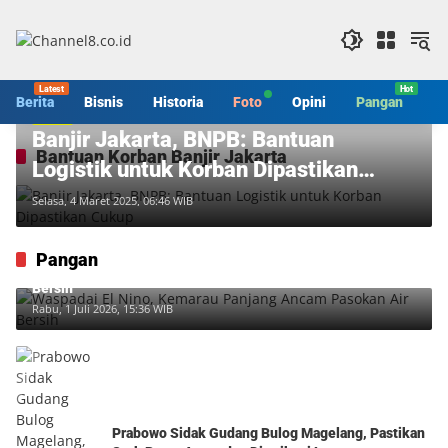
Langsung
ke
konten
Berita
Bisnis
Historia
Foto
Opini
Pangan
S
Berita
Banjir Jakarta, BNPB: Bantuan
Bantuan Korban Banjir Jakarta
Logistik untuk Korban Dipastikan
Cukup
Selasa, 4 Maret 2025, 06:46 WIB
Pangan
Waspadai El Nino, Kemarau Panjang Ancam Pasokan Air
Bersih
Rabu, 1 Juli 2026, 15:36 WIB
Prabowo Sidak Gudang Bulog Magelang, Pastikan