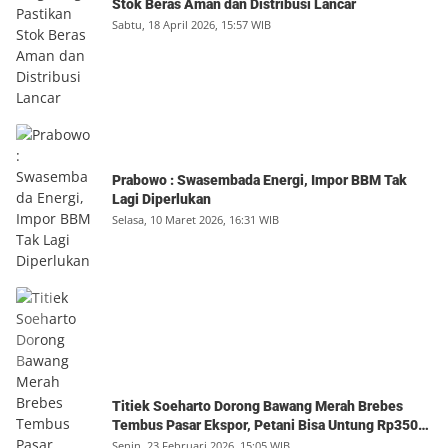
Stok Beras Aman dan Distribusi Lancar
Sabtu, 18 April 2026, 15:57 WIB
Prabowo : Swasembada Energi, Impor BBM Tak
Lagi Diperlukan
Selasa, 10 Maret 2026, 16:31 WIB
Titiek Soeharto Dorong Bawang Merah Brebes
Tembus Pasar Ekspor, Petani Bisa Untung Rp350
Juta per Hektare
Senin, 23 Februari 2026, 15:05 WIB