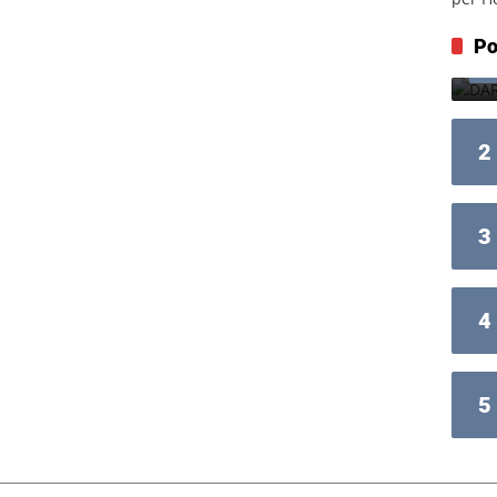
Po
2
3
4
5