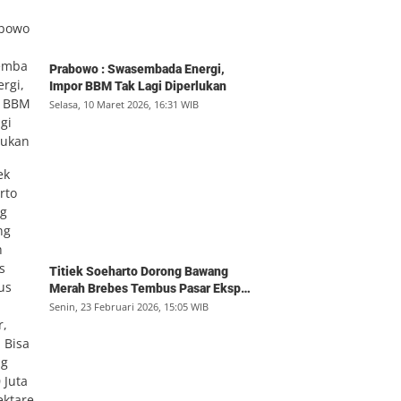
Prabowo : Swasembada Energi,
Impor BBM Tak Lagi Diperlukan
Selasa, 10 Maret 2026, 16:31 WIB
Titiek Soeharto Dorong Bawang
Merah Brebes Tembus Pasar Ekspor,
Petani Bisa Untung Rp350 Juta per
Senin, 23 Februari 2026, 15:05 WIB
Hektare