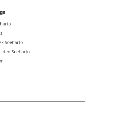
gs
harto
si
iek Soeharto
siden Soeharto
am