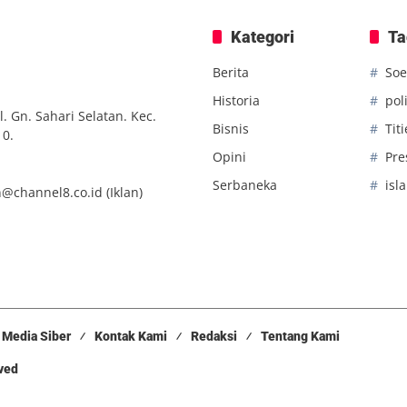
Kategori
Ta
Berita
Soe
Historia
poli
. Gn. Sahari Selatan. Kec.
Bisnis
Tit
10.
Opini
Pre
Serbaneka
isl
n@channel8.co.id
(Iklan)
Media Siber
Kontak Kami
Redaksi
Tentang Kami
rved