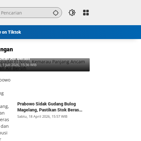
w on Tiktok
ngan
padai El Nino, Kemarau Panjang Ancam
okan Air Bersih
, 1 Juli 2026, 15:36 WIB
Prabowo Sidak Gudang Bulog
Magelang, Pastikan Stok Beras
Aman dan Distribusi Lancar
Sabtu, 18 April 2026, 15:57 WIB