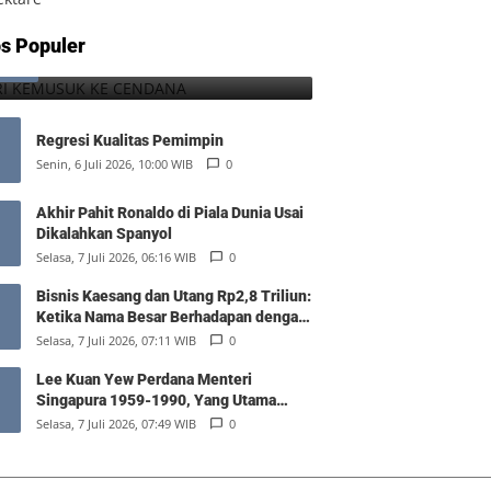
DARI KEMUSUK KE CENDANA
s Populer
1
Minggu, 2 Agustus 2026, 23:56 WIB
0
Regresi Kualitas Pemimpin
Senin, 6 Juli 2026, 10:00 WIB
0
Akhir Pahit Ronaldo di Piala Dunia Usai
Dikalahkan Spanyol
Selasa, 7 Juli 2026, 06:16 WIB
0
Bisnis Kaesang dan Utang Rp2,8 Triliun:
Ketika Nama Besar Berhadapan dengan
Hukum Pasar
Selasa, 7 Juli 2026, 07:11 WIB
0
Lee Kuan Yew Perdana Menteri
Singapura 1959-1990, Yang Utama
Diantara Yang Sederajat
Selasa, 7 Juli 2026, 07:49 WIB
0