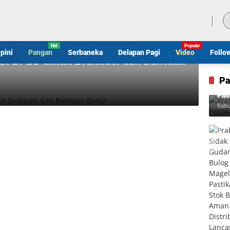
Kamis, 6 Agustus 2026
pini
Pangan
Serbaneka
Delapan Pagi
Video
Follo
at BPBD untuk Evakuasi dan Bantuan
Pa
Was
Pas
Rabu