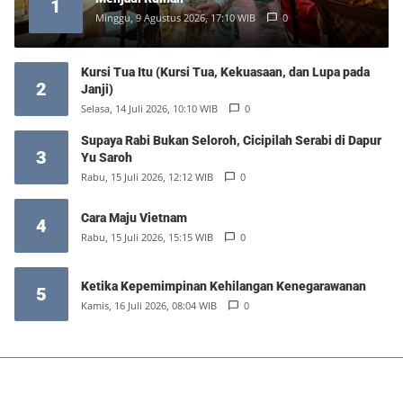
1
Minggu, 9 Agustus 2026, 17:10 WIB
0
Kursi Tua Itu (Kursi Tua, Kekuasaan, dan Lupa pada
2
Janji)
Selasa, 14 Juli 2026, 10:10 WIB
0
Supaya Rabi Bukan Seloroh, Cicipilah Serabi di Dapur
3
Yu Saroh
Rabu, 15 Juli 2026, 12:12 WIB
0
Cara Maju Vietnam
4
Rabu, 15 Juli 2026, 15:15 WIB
0
Ketika Kepemimpinan Kehilangan Kenegarawanan
5
Kamis, 16 Juli 2026, 08:04 WIB
0