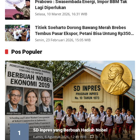
Prabowo : Swasembada Energi, Impor BBM Tak
Lagi Diperlukan
Selasa, 10 Maret 2026, 16:31 WIB
Titiek Soeharto Dorong Bawang Merah Brebes
Tembus Pasar Ekspor, Petani Bisa Untung Rp350
Juta per Hektare
Senin, 23 Februari 2026, 15:05 WIB
Pos Populer
SD Inpres yang Berbuah Hadiah Nobel
1
Kamis, 6 Agustus 2026, 12:49 WIB
0