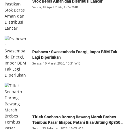
Stok Beras Aman dan Distribusi Lancar
Sabtu, 18 April 2026, 15:57 WIB
Prabowo : Swasembada Energi, Impor BBM Tak
Lagi Diperlukan
Selasa, 10 Maret 2026, 16:31 WIB
Titiek Soeharto Dorong Bawang Merah Brebes
Tembus Pasar Ekspor, Petani Bisa Untung Rp350
Juta per Hektare
Senin, 23 Februari 2026, 15:05 WIB