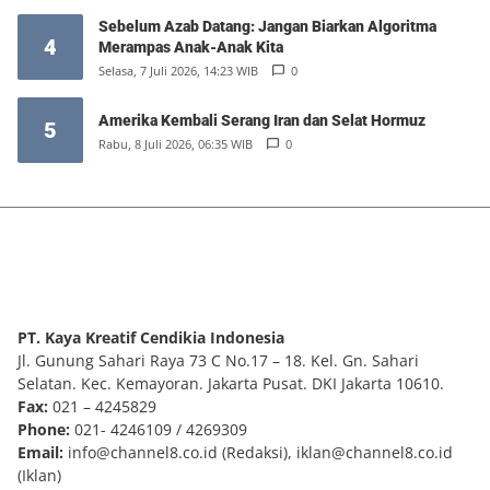
Sebelum Azab Datang: Jangan Biarkan Algoritma
4
Merampas Anak-Anak Kita
Selasa, 7 Juli 2026, 14:23 WIB
0
Amerika Kembali Serang Iran dan Selat Hormuz
5
Rabu, 8 Juli 2026, 06:35 WIB
0
PT. Kaya Kreatif Cendikia Indonesia
Jl. Gunung Sahari Raya 73 C No.17 – 18. Kel. Gn. Sahari
Selatan. Kec. Kemayoran. Jakarta Pusat. DKI Jakarta 10610.
Fax:
021 – 4245829
Phone:
021- 4246109 / 4269309
Email:
info@channel8.co.id
(Redaksi),
iklan@channel8.co.id
(Iklan)