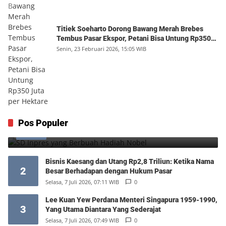
Titiek Soeharto Dorong Bawang Merah Brebes
Tembus Pasar Ekspor, Petani Bisa Untung Rp350
Juta per Hektare
Senin, 23 Februari 2026, 15:05 WIB
SD Inpres yang Berbuah Hadiah Nobel
Pos Populer
1
Kamis, 6 Agustus 2026, 12:49 WIB
0
Bisnis Kaesang dan Utang Rp2,8 Triliun: Ketika Nama
2
Besar Berhadapan dengan Hukum Pasar
Selasa, 7 Juli 2026, 07:11 WIB
0
Lee Kuan Yew Perdana Menteri Singapura 1959-1990,
3
Yang Utama Diantara Yang Sederajat
Selasa, 7 Juli 2026, 07:49 WIB
0