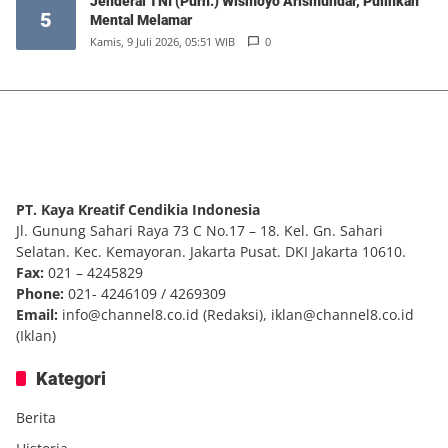
Jenderal TNI (Purn.) Wismoyo Arismundar, Pulihkan
5
Mental Melamar
Kamis, 9 Juli 2026, 05:51 WIB
0
PT. Kaya Kreatif Cendikia Indonesia
Jl. Gunung Sahari Raya 73 C No.17 – 18. Kel. Gn. Sahari
Selatan. Kec. Kemayoran. Jakarta Pusat. DKI Jakarta 10610.
Fax:
021 – 4245829
Phone:
021- 4246109 / 4269309
Email:
info@channel8.co.id
(Redaksi),
iklan@channel8.co.id
(Iklan)
Kategori
Berita