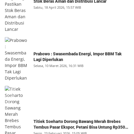
Stok Beras Aman dan Distribusi Lancar
Sabtu, 18 April 2026, 15:57 WIB
Prabowo : Swasembada Energi, Impor BBM Tak
Lagi Diperlukan
Selasa, 10 Maret 2026, 16:31 WIB
Titiek Soeharto Dorong Bawang Merah Brebes
Tembus Pasar Ekspor, Petani Bisa Untung Rp350
Juta per Hektare
Senin, 23 Februari 2026, 15:05 WIB