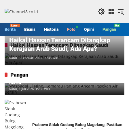
Langsung
ke
konten
Berita
Bisnis
Historia
Foto
Opini
Pangan
S
Berita
Haikal Hassan Terancam Ditangkap
Haikal Hassan Terancam Ditangkap Saudi
Kerajaan Arab Saudi, Ada Apa?
Rabu, 5 Februari 2025, 09:45 WIB
Pangan
Waspadai El Nino, Kemarau Panjang Ancam Pasokan Air
Bersih
Rabu, 1 Juli 2026, 15:36 WIB
Prabowo Sidak Gudang Bulog Magelang, Pastikan