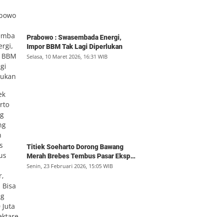
Prabowo : Swasembada Energi,
Impor BBM Tak Lagi Diperlukan
Selasa, 10 Maret 2026, 16:31 WIB
Titiek Soeharto Dorong Bawang
Merah Brebes Tembus Pasar Ekspor,
Petani Bisa Untung Rp350 Juta per
Senin, 23 Februari 2026, 15:05 WIB
Hektare