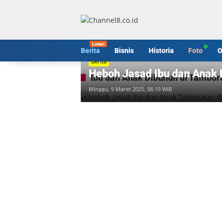
Langsung
ke
konten
Berita
Bisnis
Historia
Foto
O
Berita
Heboh Jasad Ibu dan Anak
Ibu dan Anak Dibunuh di Tambor
Minggu, 9 Maret 2025, 06:19 WIB