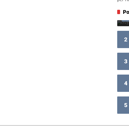
Po
2
3
4
5