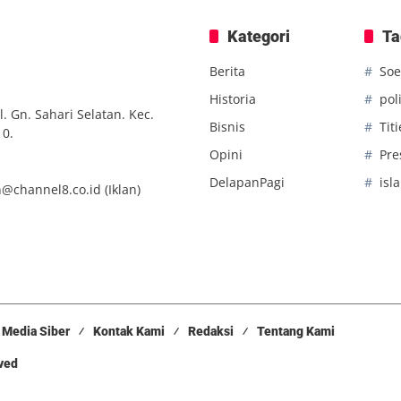
Kategori
Ta
Berita
Soe
Historia
poli
. Gn. Sahari Selatan. Kec.
Bisnis
Tit
10.
Opini
Pre
DelapanPagi
isl
n@channel8.co.id
(Iklan)
Media Siber
Kontak Kami
Redaksi
Tentang Kami
rved