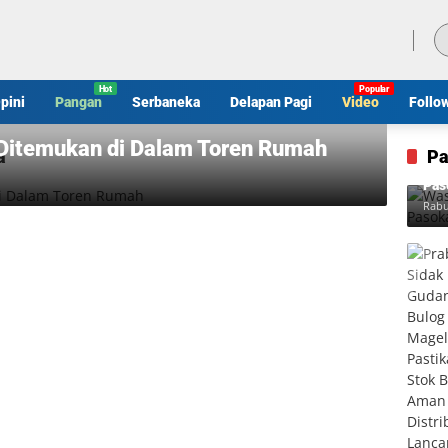
Jumat, 7 Agustus 2026
pini
Pangan
Serbaneka
Delapan Pagi
Video
Follo
 Ditemukan di Dalam Toren Rumah
a
Pa
Was
Pas
Rabu