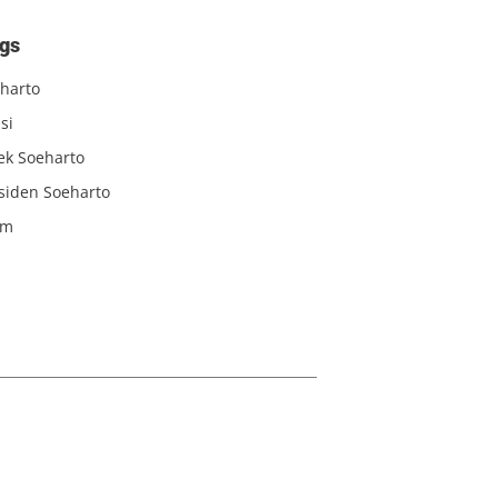
gs
harto
si
iek Soeharto
siden Soeharto
am