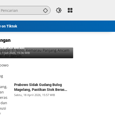
w on Tiktok
ngan
padai El Nino, Kemarau Panjang Ancam
okan Air Bersih
, 1 Juli 2026, 15:36 WIB
Prabowo Sidak Gudang Bulog
Magelang, Pastikan Stok Beras
Aman dan Distribusi Lancar
Sabtu, 18 April 2026, 15:57 WIB